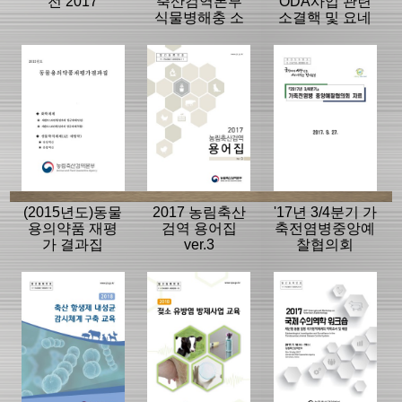
전 2017
축산검역본부
ODA사업 관련
식물병해충 소
소결핵 및 요네
장 표본 목록
병 진단교육
(2015년도)동물
2017 농림축산
'17년 3/4분기 가
용의약품 재평
검역 용어집
축전염병중앙예
가 결과집
ver.3
찰협의회