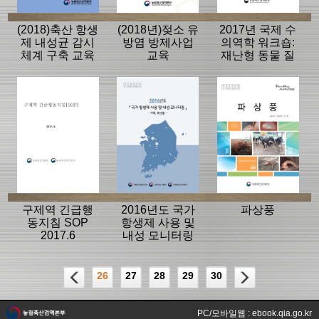
(2018)축산 항생
(2018년)젖소 유
2017년 국제 수
제 내성균 감시
방염 방제사업
의역학 워크숍:
체계 구축 교육
교육
재난형 동물 질
병 국가방역체
계의 역학조사
및 예찰
구제역 긴급행
2016년도 국가
파상풍
동지침 SOP
항생제 사용 및
2017.6
내성 모니터링
26
27
28
29
30
PC/모바일웹 : ebook.qia.go.kr