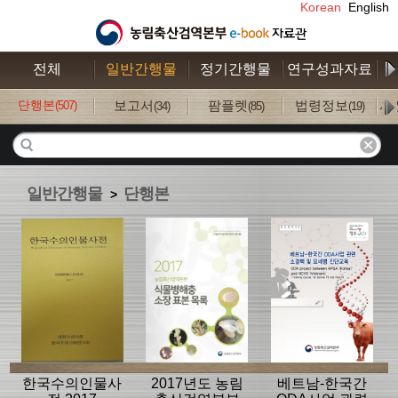
Korean
English
전체
일반간행물
정기간행물
연구성과자료
수
단행본
보고서
팜플렛
법령정보
사
(507)
(34)
(85)
(19)
일반간행물
단행본
>
한국수의인물사
2017년도 농림
베트남-한국간