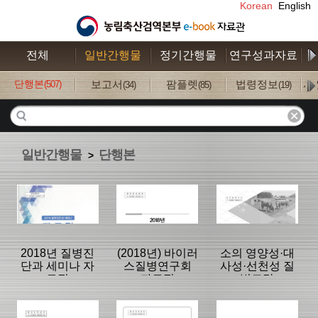
Korean
English
전체
일반간행물
정기간행물
연구성과자료
수
단행본
보고서
팜플렛
법령정보
사
(507)
(34)
(85)
(19)
일반간행물
단행본
>
2018년 질병진
(2018년) 바이러
소의 영양성·대
단과 세미나 자
스질병연구회
사성·선천성 질
료집
자료집
병도감
분류명 : 단행본
분류명 : 단행본
분류명 : 단행본