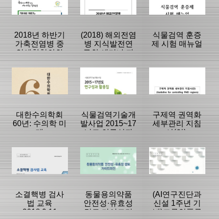
|
|
|
2018년 하반기
(2018) 해외전염
식물검역 훈증
가축전염병 중
병 지식발전연
제 시험 매뉴얼
앙예찰협의회
구회 세미나 자
자료
료집
등록일 :
등록일 :
등록일 :
2019/01/03
2019/01/02
2018/12/26
분류명 : 단행본
분류명 : 단행본
분류명 : 단행본
|
|
|
|
|
|
대한수의학회
식물검역기술개
구제역 권역화
60년: 수의학 미
발사업 2015~17
세부관리 지침
래
년도 연구성과
서(안):
페이지:0, 방
페이지:0, 방
페이지:0, 방
활용집
Guideline for
문:544
문:201
문:621
등록일 :
등록일 :
등록일 :
controlling FMD
2018/12/26
2018/12/21
2018/12/13
분류명 : 단행본
분류명 : 단행본
분류명 : 단행본
regions
|
|
|
|
|
|
소결핵병 검사
동물용의약품
(AI연구진단과
법 교육
안전성·유효성
신설 1주년 기
2018.9.11
검토 가이드라
념)조류인플루
페이지:0, 방
페이지:0, 방
페이지:0, 방