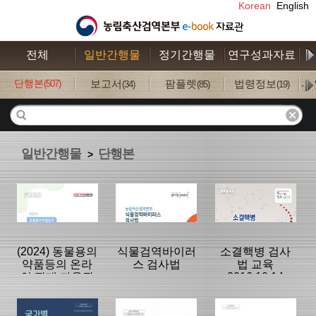
Korean
English
전체
일반간행물
정기간행물
연구성과자료
수
단행본
보고서
팜플렛
법령정보
사
(507)
(34)
(85)
(19)
일반간행물
단행본
>
(2024) 동물용의
식물검역바이러
소결핵병 검사
약품등의 온라
스 검사법
법 교육
인 판매 자율관
2016.10.14
리 가이드라인 :
해설판
분류명 : 단행본
분류명 : 단행본
분류명 : 단행본