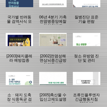
|
|
|
국가별 반려동
06년 4분기 가축
질병진단 표준
물 검역서식 모
전염병중앙예찰
기술 편람
음
협의회자료
등록일 :
등록일 :
등록일 :
2024/05/10
2020/05/22
2016/10/31
분류명 : 단행본
분류명 : 단행본
분류명 : 단행본
|
|
|
|
|
|
[2003]돼지콜레
[2002]전염성해
젖소 유방염 진
라 예방접종
면상뇌증긴급방
단 및 관리
역행동지침
페이지:0, 방
페이지:0, 방
페이지:0, 방
문:1,527
문:1,492
문:1,484
등록일 :
등록일 :
등록일 :
2023/10/16
2007/11/24
2020/04/08
분류명 : 단행본
분류명 : 단행본
분류명 : 단행본
|
|
|
|
|
|
소ㆍ돼지 도축
[2005]축산물 수
조류인플루엔자
장 식중독균 검
입신고제도설명
긴급행동지침
사 및 위생관리
회
2018.12
페이지:0, 방
페이지:79, 방
페이지:0, 방