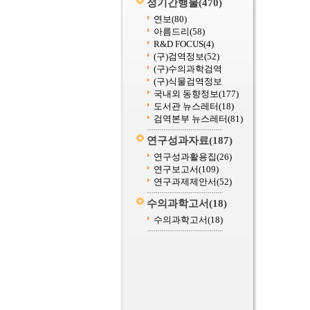
정기간행물
(470)
연보
(80)
아름드리
(58)
R&D FOCUS
(4)
(구)검역정보
(52)
(구)수의과학검역
(구)식물검역정보
국내외 동향정보
(177)
도서관 뉴스레터
(18)
검역본부 뉴스레터
(81)
연구성과자료
(187)
연구성과활용집
(26)
연구보고서
(109)
연구과제제안서
(52)
수의과학고서
(18)
수의과학고서
(18)