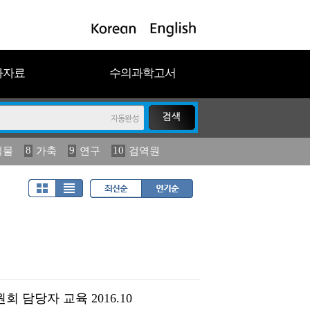
과자료
수의과학고서
8
9
10
식물
가축
연구
검역원
18
2023
19
연보
농림수산
 담당자 교육 2016.10