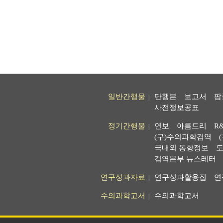
일반간행물
단행본
보고서
팜
|
사전정보공표
정기간행물
연보
아름드리
R
|
(구)수의과학검역
국내외 동향정보
도
검역본부 뉴스레터
연구성과자료
연구성과활용집
연
|
수의과학고서
수의과학고서
|