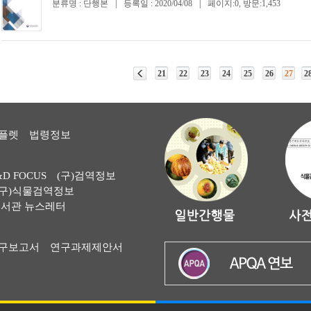
분류명 : 단행본
|
등록일 : 2020/04/08
|
페이지:0, 방문:1,453
21
22
23
24
25
26
27
2
플렛
법령정보
&D FOCUS
(구)검역정보
(구)식물검역정보
서관 뉴스레터
구보고서
연구과제제안서