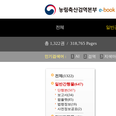
전체
일반
총
1,322
권 /
318,765
Pages
1
AI
2
3
인기검색어 :
검역
지색마
11
2025
12
중독성 식물
20
수의과학검역원
전체
(1322)
일반간행물
(647)
단행본
(507)
보고서
(34)
팜플렛
(85)
법령정보
(19)
사전정보공표
(2)