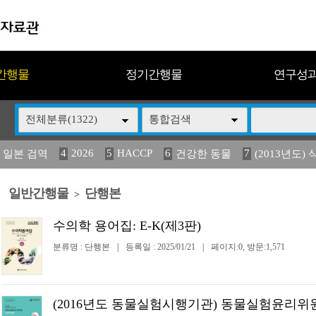
간행물
정기간행물
연구성
전체분류(1322)
통합검색
4
2026
5
HACCP
6
7
 일본 검역
건강한 동물
(2013년도) 
13
14
15
16
17
 도감
媛 異
(2013년도) 식
구제역
관리
일반간행물
단행본
>
수의학 용어집: E-K(제3판)
분류명 : 단행본
|
등록일 : 2025/01/21
|
페이지:0, 방문:1,571
(2016년도 동물실험시행기관) 동물실험윤리위원회