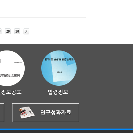
8
29
30