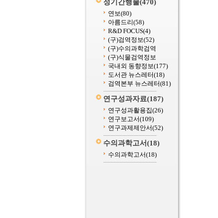
정기간행물
(470)
연보
(80)
아름드리
(58)
R&D FOCUS
(4)
(구)검역정보
(52)
(구)수의과학검역
(구)식물검역정보
국내외 동향정보
(177)
도서관 뉴스레터
(18)
검역본부 뉴스레터
(81)
연구성과자료
(187)
연구성과활용집
(26)
연구보고서
(109)
연구과제제안서
(52)
수의과학고서
(18)
수의과학고서
(18)