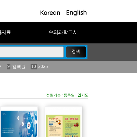
과자료
수의과학고서
9
10
2025
구
검역원
11
(2013년도) 식물
023
19
농림수산
정렬기능 :
등록일
.
인기도