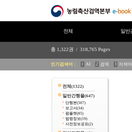
전체
일반
총
1,322
권 /
318,765
Pages
1
AI
2
3
인기검색어 :
검역
지색마
12
13
중독성 식물 도감
20
수의과학검역원
전체
(1322)
일반간행물
(647)
단행본
(507)
보고서
(34)
팜플렛
(85)
법령정보
(19)
사전정보공표
(2)