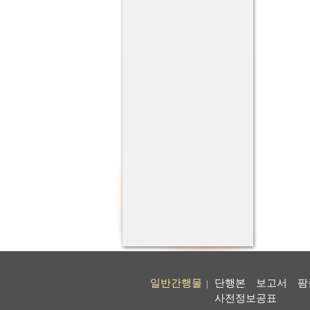
일반간행물
단행본
보고서
팜
|
사전정보공표