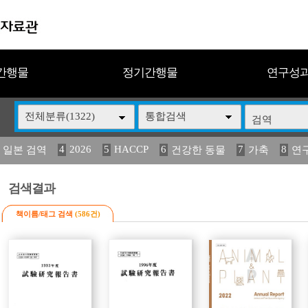
간행물
정기간행물
연구성
전체분류(1322)
통합검색
4
2026
5
HACCP
6
7
8
 일본 검역
건강한 동물
가축
연
14
15
16
17
18
2
媛 異
(2013년도) 식
구제역
관리
연보
검색결과
책이름/태그 검색
(586건)