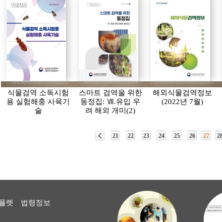
식물검역 소독시험
스마트 검역을 위한
해외식물검역정보
용 실험해충 사육기
동정집: Ⅶ.유입 우
(2022년 7월)
술
려 해외 개미(2)
21
22
23
24
25
26
27
2
플렛
법령정보