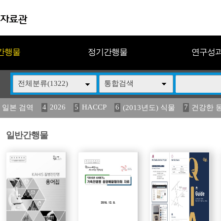
간행물
정기간행물
연구성
전체분류(1322)
통합검색
4
2026
5
HACCP
6
7
 일본 검역
(2013년도) 식물
건강한 
13
14
15
16
17
 도감
媛 異
(2013년도) 식
구제역
관리
일반간행물