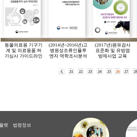
동물의료용 기구기
(2014년~2016년)고
(2017년)원유검사
계 및 의료용품 허
병원성조류인플루
표준화 및 유방염
가심사 가이드라인
엔자 역학조사분석
방제사업 교육
보고서
21
22
23
24
25
26
27
2
플렛
법령정보