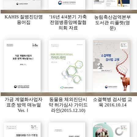
KAHIS 질병진단명
'16년 4/4분기 가축
농림축산검역본부
용어집
전염병중앙예찰협
도서관 리플렛(영
의회 자료
문)
가금 계열화사업자
동물용 체외진단시
소결핵병 검사법 교
표준 방역 매뉴얼
약 허가심사 가이드
육 2016.10.14
Ver.Ⅰ
라인(2015.12.10)