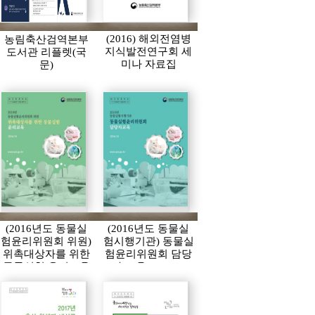
(2016) 해외전염병
농림축산검역본부
지식발전연구회 세
도서관 리플렛(국
미나 자료집
문)
(2016년도 동물실
(2016년도 동물실
험윤리위원회 위원)
험시행기관) 동물실
위촉대상자를 위한
험윤리위원회 담당
동물실험 윤리교육
자 교육 2016.10
2016.10