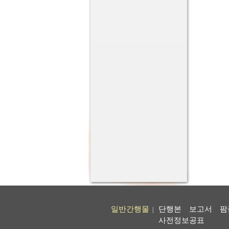
일반간행물
단행본
보고서
팜
|
사전정보공표