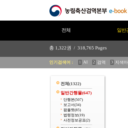
전체
일반
총
1,322
권 /
318,765
Pages
1
AI
2
3
인기검색어 :
검역
지색마
11
2025
12
중독성 식물
20
수의과학검역원
전체
(1322)
일반간행물
(647)
단행본
(507)
보고서
(34)
팜플렛
(85)
법령정보
(19)
사전정보공표
(2)