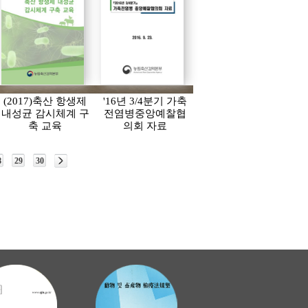
(2017)축산 항생제
'16년 3/4분기 가축
내성균 감시체계 구
전염병중앙예찰협
축 교육
의회 자료
8
29
30