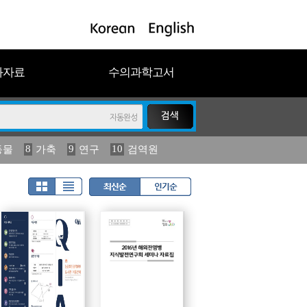
과자료
수의과학고서
8
9
10
동물
가축
연구
검역원
18
19
2023
연보
농림수산