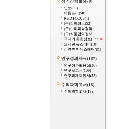
정기간행물
(470)
연보
(80)
아름드리
(58)
R&D FOCUS
(4)
(구)검역정보
(52)
(구)수의과학검역
(구)식물검역정보
국내외 동향정보
(177)
도서관 뉴스레터
(18)
검역본부 뉴스레터
(81)
연구성과자료
(187)
연구성과활용집
(26)
연구보고서
(109)
연구과제제안서
(52)
수의과학고서
(18)
수의과학고서
(18)