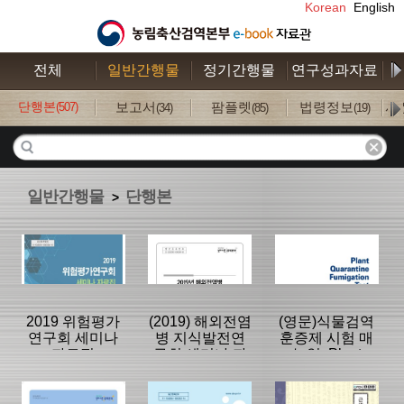
Korean
English
전체
일반간행물
정기간행물
연구성과자료
수
단행본
보고서
팜플렛
법령정보
사
(507)
(34)
(85)
(19)
일반간행물
단행본
>
2019 위험평가
(2019) 해외전염
(영문)식물검역
연구회 세미나
병 지식발전연
훈증제 시험 매
자료집
구회 세미나 자
뉴얼: Plant
료집
quarantine
fumigation test
분류명 : 단행본
분류명 : 단행본
분류명 : 단행본
handbook