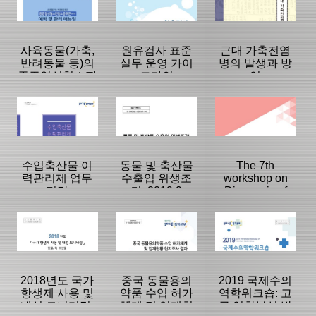
|
|
|
사육동물(가축,
원유검사 표준
근대 가축전염
반려동물 등)의
실무 운영 가이
병의 발생과 방
중증열성혈소판
드라인
역
감소증후군
등록일 :
등록일 :
등록일 :
(SFTS) 예방 및
2019/12/20
2019/12/10
2019/12/09
분류명 : 단행본
분류명 : 단행본
분류명 : 단행본
관리 매뉴얼
|
|
|
|
|
|
수입축산물 이
동물 및 축산물
The 7th
력관리제 업무
수출입 위생조
workshop on
편람
건: 2019.9
Diagnosis of
페이지:0, 방
페이지:0, 방
페이지:0, 방
Animal
문:305
문:178
문:204
등록일 :
등록일 :
등록일 :
Diseases
2019/12/06
2019/11/04
2019/10/28
분류명 : 단행본
분류명 : 단행본
분류명 : 단행본
|
|
|
|
|
|
2018년도 국가
중국 동물용의
2019 국제수의
항생제 사용 및
약품 수입 허가
역학워크숍: 고
내성 모니터링:
체계 및 업계현
급 역학분석 방
페이지:0, 방
페이지:0, 방
페이지:0, 방