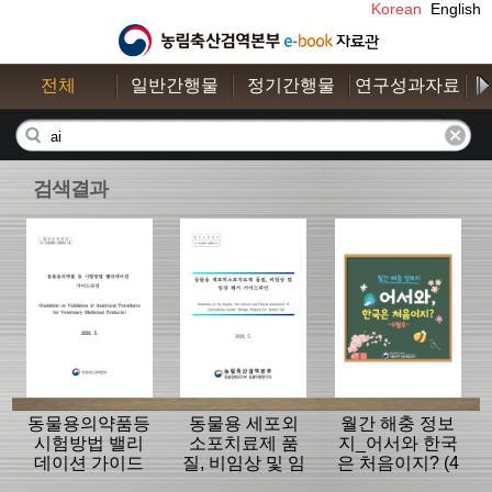
Korean
English
전체
일반간행물
정기간행물
연구성과자료
수
검색결과
동물용의약품등
동물용 세포외
월간 해충 정보
시험방법 밸리
소포치료제 품
지_어서와 한국
데이션 가이드
질, 비임상 및 임
은 처음이지? (4
라인
상평가 가이드
월호)