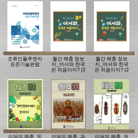
라인
조류인플루엔자
월간 해충 정보
월간 해충 정보
표준기술편람
지_어서와 한국
지_어서와 한국
은 처음이지? (3
은 처음이지? (2
월호)
월호)
이달의 해충_밑
이달의 해충_과
이달의 해충_저