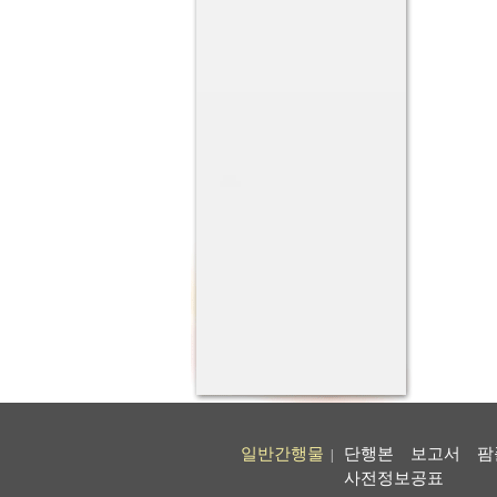
일반간행물
단행본
보고서
팜
|
사전정보공표