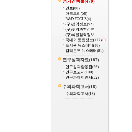
정기간행물
(470)
연보
(80)
아름드리
(58)
R&D FOCUS
(4)
(구)검역정보
(52)
(구)수의과학검역
(구)식물검역정보
국내외 동향정보
(177)
도서관 뉴스레터
(18)
검역본부 뉴스레터
(81)
연구성과자료
(187)
연구성과활용집
(26)
연구보고서
(109)
연구과제제안서
(52)
수의과학고서
(18)
수의과학고서
(18)