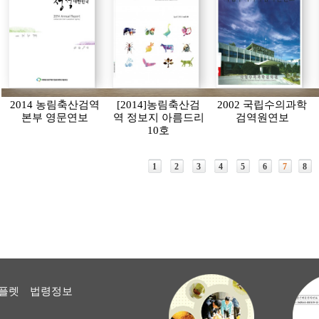
2014 농림축산검역
[2014]농림축산검
2002 국립수의과학
본부 영문연보
역 정보지 아름드리
검역원연보
10호
1
2
3
4
5
6
7
8
플렛
법령정보