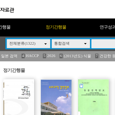
간행물
정기간행물
연구성
전체분류(1322)
통합검색
4
HACCP
5
2026
6
7
 일본 검역
(2013년도) 식물
건강한 
13
14
15
16
17
 도감
媛 異
(2013년도) 식
구제역
관리
정기간행물