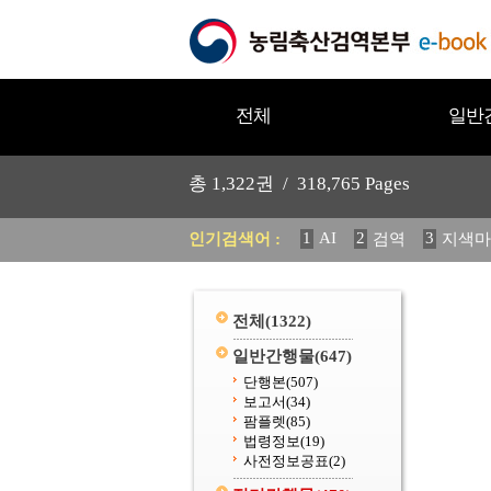
전체
일반
총
1,322
권 /
318,765
Pages
1
AI
2
3
인기검색어 :
검역
지색마
11
2025
12
중독성 식물
20
수의과학검역원
전체
(1322)
일반간행물
(647)
단행본
(507)
보고서
(34)
팜플렛
(85)
법령정보
(19)
사전정보공표
(2)