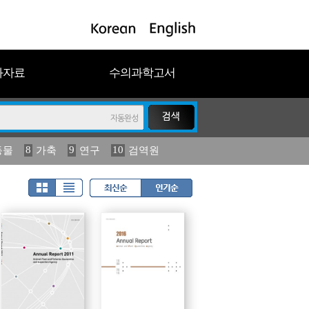
과자료
수의과학고서
8
9
10
동물
가축
연구
검역원
18
19
2023
연보
농림수산