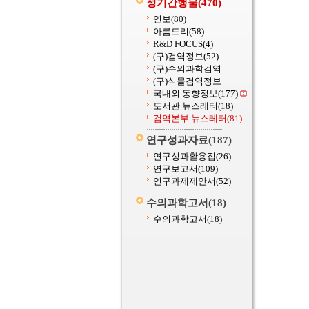
정기간행물
(470)
연보
(80)
아름드리
(58)
R&D FOCUS
(4)
(구)검역정보
(52)
(구)수의과학검역
(구)식물검역정보
국내외 동향정보
(177)
도서관 뉴스레터
(18)
검역본부 뉴스레터
(81)
연구성과자료
(187)
연구성과활용집
(26)
연구보고서
(109)
연구과제제안서
(52)
수의과학고서
(18)
수의과학고서
(18)