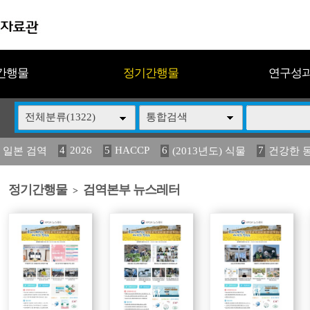
간행물
정기간행물
연구성
전체분류(1322)
통합검색
4
2026
5
HACCP
6
7
 일본 검역
(2013년도) 식물
건강한 
13
14
15
16
17
 도감
媛 異
(2013년도) 식
구제역
관리
정기간행물
검역본부 뉴스레터
>