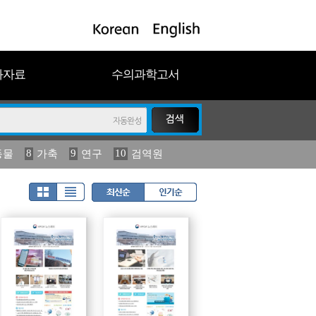
과자료
수의과학고서
8
9
10
동물
가축
연구
검역원
18
19
2023
연보
농림수산