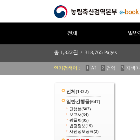
전체
일반
총
1,322
권 /
318,765
Pages
1
AI
2
3
인기검색어 :
검역
지색마
11
2025
12
중독성 식물
20
수의과학검역원
전체
(1322)
일반간행물
(647)
단행본
(507)
보고서
(34)
팜플렛
(85)
법령정보
(19)
사전정보공표
(2)