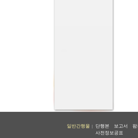
일반간행물
단행본
보고서
팜
|
사전정보공표