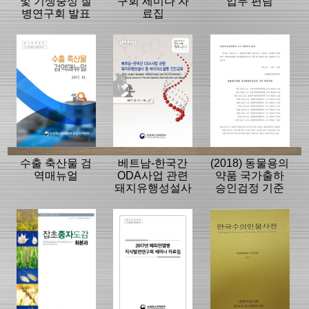
및 기생충성 질
구회 세미나 자
업무 편람
병연구회 발표
료집
자료집
수출 축산물 검
베트남-한국간
(2018) 동물용의
역매뉴얼
ODA사업 관련
약품 국가출하
돼지유행성설사
승인검정 기준
등 바이러스질
(2017.11.30 일
병 진단교육
부개정)