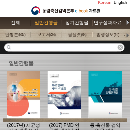
Korean
English
전체
일반간행물
정기간행물
연구성과자료
수
단행본
보고서
팜플렛
법령정보
사
(507)
(34)
(85)
(19)
일반간행물
(2017년) 세균성
(2017) FMD 연
동·축산물 검역