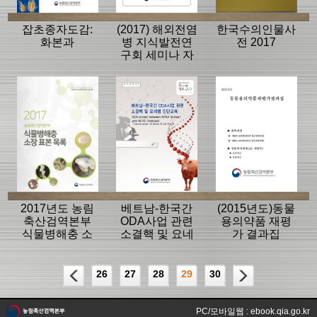
잡초종자도감:
(2017) 해외전염
한국수의인물사
화본과
병 지식발전연
전 2017
구회 세미나 자
료집
2017년도 농림
베트남-한국간
(2015년도)동물
축산검역본부
ODA사업 관련
용의약품 재평
식물병해충 소
소결핵 및 요네
가 결과집
장 표본 목록
병 진단교육
26
27
28
29
30
PC/모바일웹 : ebook.qia.go.kr