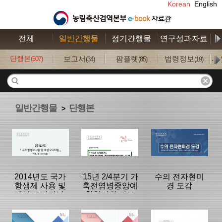
Korean
English
전체
일반간행물
정기간행물
연구성과자료
수
단행본
보고서
팜플렛
법령정보
사
(507)
(34)
(85)
(19)
일반간행물
단행본
>
2014년도 국가
'15년 2/4분기 가
수의 전자현미
항생제 사용 및
축전염병중앙예
경 도감
내성 모니터링:
찰협의회 자료
가축, 축·수산식
품
분류명 : 단행본
분류명 : 단행본
분류명 : 단행본