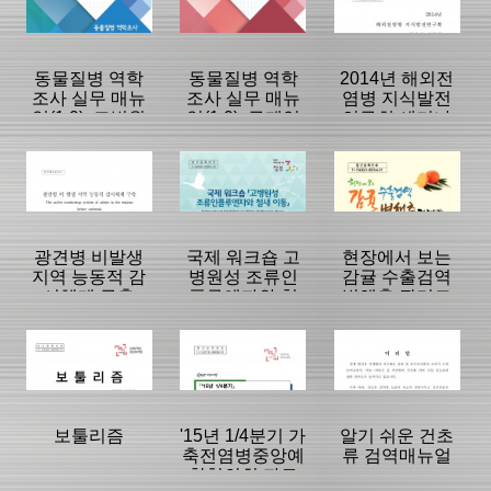
|
|
|
동물질병 역학
동물질병 역학
2014년 해외전
조사 실무 매뉴
조사 실무 매뉴
염병 지식발전
얼(1.0): 고병원
얼(1.0): 구제역
연구회 세미나
성 조류인플루
(FMD)
자료집
등록일 :
등록일 :
등록일 :
엔자(HPAI)
2015/08/21
2015/08/19
2015/08/19
분류명 : 단행본
분류명 : 단행본
분류명 : 단행본
|
|
|
|
|
|
광견병 비발생
국제 워크숍 고
현장에서 보는
지역 능동적 감
병원성 조류인
감귤 수출검역
시체계 구축
플루엔자와 철
병해충 관리도
페이지:0, 방
페이지:0, 방
페이지:0, 방
새 이동
감
문:4,528
문:5,542
문:2,786
등록일 :
등록일 :
등록일 :
2015/08/11
2015/08/11
2015/06/29
분류명 : 단행본
분류명 : 단행본
분류명 : 단행본
|
|
|
|
|
|
보툴리즘
'15년 1/4분기 가
알기 쉬운 건초
축전염병중앙예
류 검역매뉴얼
찰협의회 자료
페이지:0, 방
페이지:0, 방
페이지:0, 방