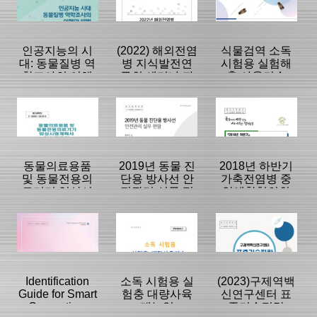
|
|
|
인공지능의 시
(2022) 해외전염
식물검역 소독
대: 동물질병 역
병 지식발전연
시험용 실험해
학조사의 이해
구회 세미나 자
충 사육기술
와 방법
료집
등록일 :
등록일 :
등록일 :
2007/11/22
2007/11/22
2020/09/28
분류명 : 단행본
분류명 : 단행본
분류명 : 단행본
|
|
|
|
|
|
동물의료용품
2019년 동물 진
2018년 하반기
및 동물전용의
단용 방사선 안
가축전염병 중
료기기 임상시
전관리 실무 편
앙예찰협의회
페이지:8, 방
페이지:8, 방
페이지:0, 방
험계획서 가이
람
자료
문:378
문:372
문:370
등록일 :
등록일 :
등록일 :
드라인
2021/12/21
2022/12/08
2025/11/05
분류명 : 단행본
분류명 : 단행본
분류명 : 단행본
|
|
|
|
|
|
Identification
소독 시험용 실
(2023)구제역백
Guide for Smart
험충 대량사육
신연구센터 표
Quaruntine:
매뉴얼
준기술편람
페이지:0, 방
페이지:0, 방
페이지:0, 방