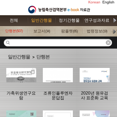
Korean
English
전체
일반간행물
정기간행물
연구성과자료
수
단행본
보고서
팜플렛
법령정보
사
(507)
(34)
(85)
(19)
일반간행물
단행본
>
가축위생연구요
조류인플루엔자
2020년 원유검
람
문답집
사 표준화 교육
분류명 : 단행본
분류명 : 단행본
분류명 : 단행본