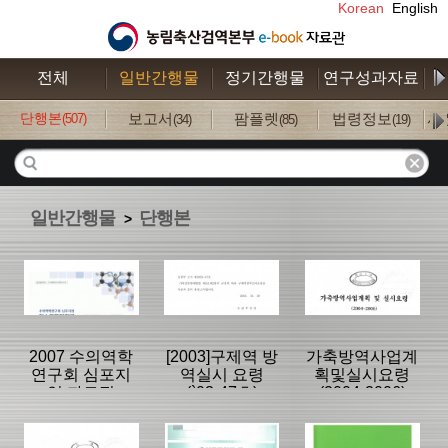
Korean
English
전체
일반간행물
정기간행물
연구성과자료
수
단행본
보고서
팜플렛
법령정보
사
(507)
(34)
(85)
(19)
일반간행물
단행본
>
2007 수의역학
[2003]구제역 방
가축방역사업계
연구회 심포지
역실시 요령
획및실시요령
엄 자료집
(`03-47호)
(2004-2006)
분류명 : 단행본
분류명 : 단행본
분류명 : 단행본