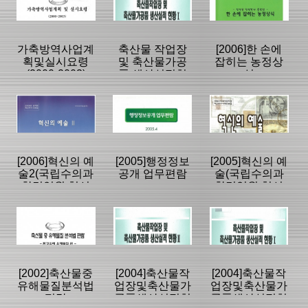
|
|
|
가축방역사업계
축산물 작업장
[2006]한 손에
획및실시요령
및 축산물가공
잡히는 농정상
(2000-2003)
품 생산실적현
식
황1(2004.12.31
등록일 :
등록일 :
등록일 :
기준)
2007/12/27
2007/11/28
2007/11/28
분류명 : 단행본
분류명 : 단행본
분류명 : 단행본
|
|
|
|
|
|
[2006]혁신의 예
[2005]행정정보
[2005]혁신의 예
술2(국립수의과
공개 업무편람
술(국립수의과
학검역원 혁신
학검역원 혁신
페이지:0, 방
페이지:30, 방
페이지:360, 방
우수사례 모음
우수사례 모음
문:3,232
문:2,660
문:5,506
등록일 :
등록일 :
등록일 :
집)
집)
2007/11/28
2007/11/27
2007/11/27
분류명 : 단행본
분류명 : 단행본
분류명 : 단행본
|
|
|
|
|
|
[2002]축산물중
[2004]축산물작
[2004]축산물작
유해물질분석법
업장및축산물가
업장및축산물가
편람
공품생산실적현
공품생산실적현
페이지:356, 방
페이지:674, 방
페이지:151, 방