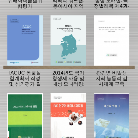
유해화학물질위
의역학 워크숍:
동정 도해집: 딱
험평가
동아시아 지역
정벌레목 제4권-
의 고병원성조
개나무좀상과,
류인플루엔자
개미붙이상과,
역학조사 역량
통나무좀상과,
강화 방안
비단벌레상과,
방아벌레상과의
동정도해)
IACUC 동물실
2014년도 국가
광견병 비발생
험계획서 작성
항생제 사용 및
지역 능동적 감
및 심의평가 길
내성 모니터링:
시체계 구축
라잡이: Guide
가축, 축·수산식
for the Animal
품
Study Protocols