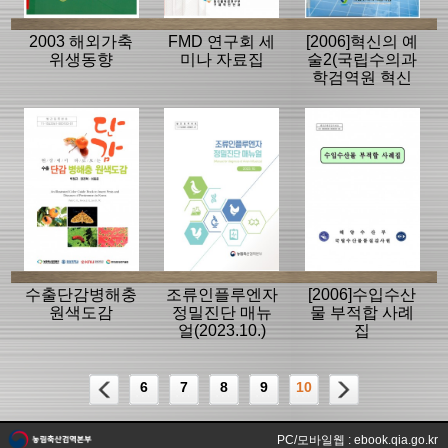
2003 해외가축
FMD 연구회 세
[2006]혁신의 예
위생동향
미나 자료집
술2(국립수의과
학검역원 혁신
우수사례 모음
집)
수출단감병해충
조류인플루엔자
[2006]수입수산
원색도감
정밀진단 매뉴
물 부적합 사례
얼(2023.10.)
집
6
7
8
9
10
PC/모바일웹 : ebook.qia.go.kr