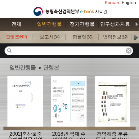
Korean
English
전체
일반간행물
정기간행물
연구성과자료
수
단행본
보고서
팜플렛
법령정보
사
(507)
(34)
(85)
(19)
일반간행물
단행본
>
[2002]축산물중
2018년 국제 수
검역해충 분류