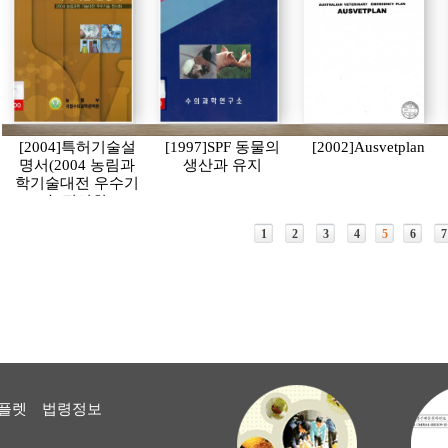
[2004]특허기술설
[1997]SPF 동물의
[2002]Ausvetplan
명서(2004 농림과
생산과 유지
학기술대전 우수기
술 전시회)
1
2
3
4
5
6
7
플렛
법령정보