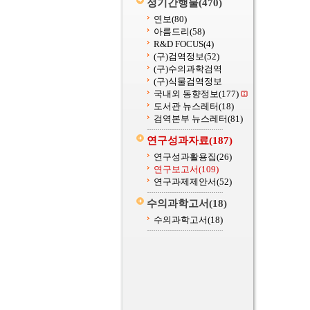
정기간행물
(470)
연보
(80)
아름드리
(58)
R&D FOCUS
(4)
(구)검역정보
(52)
(구)수의과학검역
(구)식물검역정보
국내외 동향정보
(177)
도서관 뉴스레터
(18)
검역본부 뉴스레터
(81)
연구성과자료
(187)
연구성과활용집
(26)
연구보고서
(109)
연구과제제안서
(52)
수의과학고서
(18)
수의과학고서
(18)