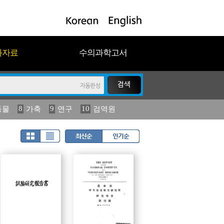
과자료
수의과학고서
8
9
10
동물
가축
연구
검역원
18
19
2023
연보
농림수산