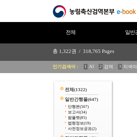
전체
일반
총
1,322
권 /
318,765
Pages
1
AI
2
3
인기검색어 :
검역
지색마
11
2025
12
중독성 식물
20
수의과학검역원
전체
(1322)
일반간행물
(647)
단행본
(507)
보고서
(34)
팜플렛
(85)
법령정보
(19)
사전정보공표
(2)