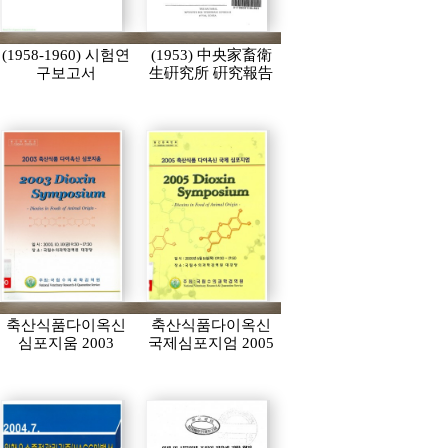
(1958-1960) 시험연
(1953) 中央家畜衛
구보고서
生硏究所 硏究報告
축산식품다이옥신
축산식품다이옥신
심포지움 2003
국제심포지엄 2005