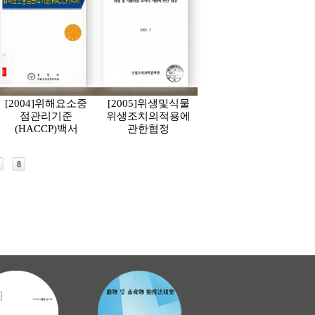
[2004]위해요소중
[2005]위생및식물
점관리기준
위생조치의적용에
(HACCP)백서
관한협정
8