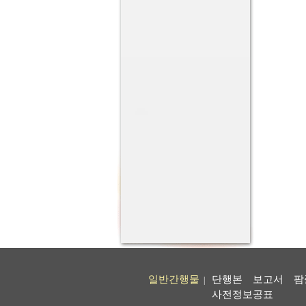
일반간행물
단행본
보고서
팜
|
사전정보공표