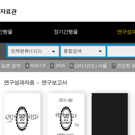
간행물
정기간행물
연구성
전체분류(1322)
통합검색
4
HACCP
5
2026
6
7
 일본 검역
(2013년도) 식물
건강한 
13
14
15
16
17
 도감
媛 異
(2013년도) 식
구제역
관리
연구성과자료
연구보고서
>