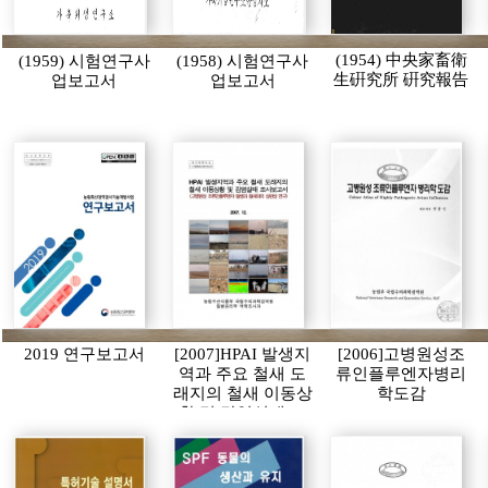
(1954) 中央家畜衛
(1959) 시험연구사
(1958) 시험연구사
生硏究所 硏究報告
업보고서
업보고서
2019 연구보고서
[2007]HPAI 발생지
[2006]고병원성조
역과 주요 철새 도
류인플루엔자병리
래지의 철새 이동상
학도감
황 및 감염실태 조
사보고서