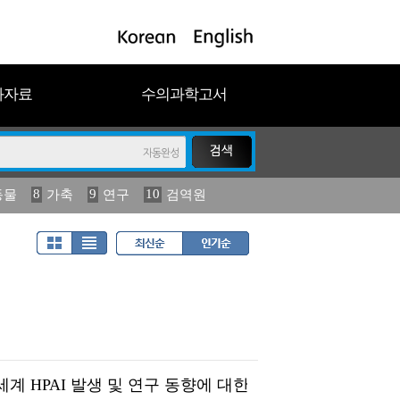
과자료
수의과학고서
8
9
10
동물
가축
연구
검역원
18
19
2023
연보
농림수산
세계 HPAI 발생 및 연구 동향에 대한 고찰