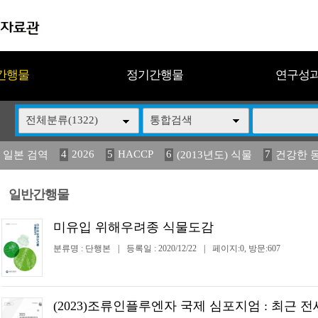
간행물
정기간행물
연구성
전체분류(1322)
통합검색
4
2026
5
HACCP
6
7
 일본 검역
(2013년도) 식물
건강한 
13
14
15
16
17
 도감
(2013년도) 식
구제역
媛 異
관리
일반간행물
미유입 위해우려종 식물도감
분류명 : 단행본
|
등록일 : 2020/12/22
|
페이지:0, 방문:607
(2023)조류인플루엔자 국제 심포지엄 : 최근 전