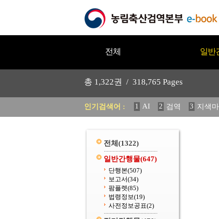
전체
일반
총
1,322
권 /
318,765
Pages
1
AI
2
3
인기검색어 :
검역
지색마
11
2025
12
중독성 식물
20
수의과학검역원
전체
(1322)
일반간행물
(647)
단행본
(507)
보고서
(34)
팜플렛
(85)
법령정보
(19)
사전정보공표
(2)