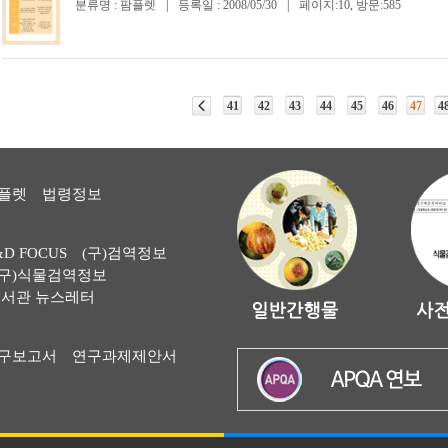
분류명 : 팜플렛
|
등록일 : 2008/05/30
|
페이지:10, 방문:585
41
42
43
44
45
46
47
4
플렛
법령정보
&D FOCUS
(구)검역정보
(구)식물검역정보
서관 뉴스레터
구보고서
연구과제제안서