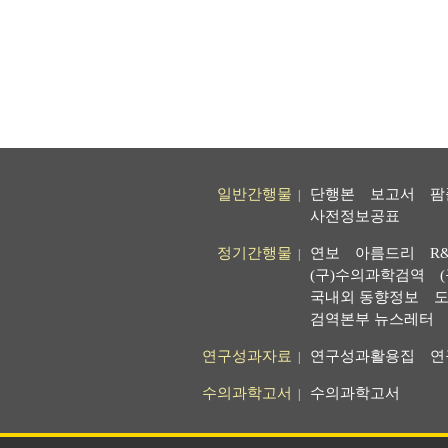
일반간행물
단행본
보고서
팜
|
사전정보공표
정기간행물
연보
아름드리
R
|
(구)수의과학검역
국내외 동향정보
도
검역본부 뉴스레터
연구성과자료
연구성과활용집
연
|
수의과학고서
수의과학고서
|