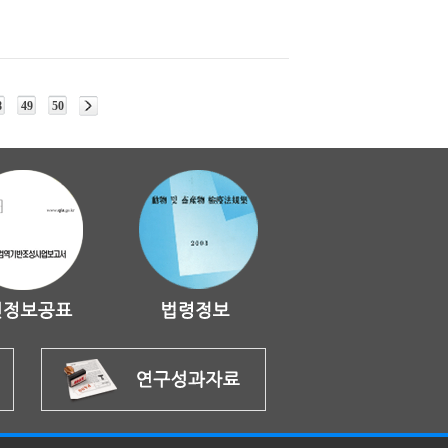
8
49
50