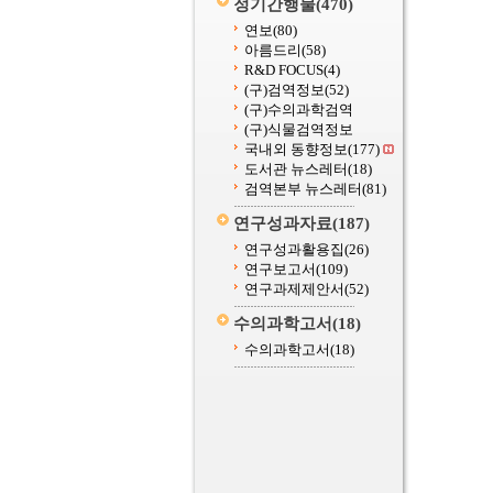
정기간행물
(470)
연보
(80)
아름드리
(58)
R&D FOCUS
(4)
(구)검역정보
(52)
(구)수의과학검역
(구)식물검역정보
국내외 동향정보
(177)
도서관 뉴스레터
(18)
검역본부 뉴스레터
(81)
연구성과자료
(187)
연구성과활용집
(26)
연구보고서
(109)
연구과제제안서
(52)
수의과학고서
(18)
수의과학고서
(18)