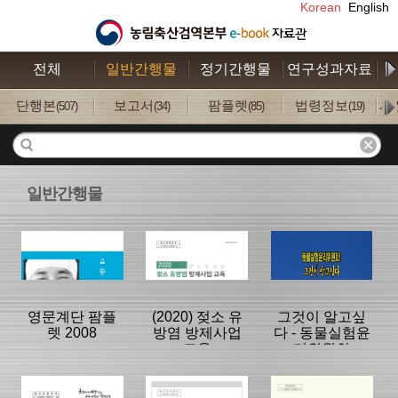
Korean
English
전체
일반간행물
정기간행물
연구성과자료
수
단행본
보고서
팜플렛
법령정보
사
(507)
(34)
(85)
(19)
일반간행물
영문계단 팜플
(2020) 젖소 유
그것이 알고싶
렛 2008
방염 방제사업
다 - 동물실험윤
교육
리위원회
분류명 : 팜플렛
분류명 : 단행본
분류명 : 단행본