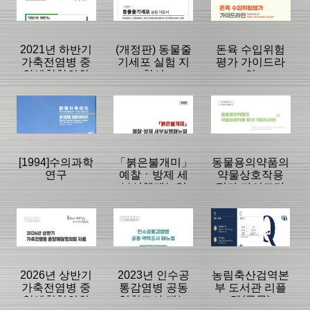
|
|
|
2021년 하반기
(개정판) 동물줄
돈육 수입위험
가축전염병 중
기세포 실험 지
평가 가이드라
앙예찰협의회
침서
인
자료
등록일 :
등록일 :
등록일 :
2008/09/26
2020/03/30
2008/07/02
분류명 : 단행본
분류명 : 단행본
분류명 : 단행본
|
|
|
|
|
|
[1994]수의과학
「붉은불개미」
동물용의약품의
연구
예찰ㆍ방제 세
약물상호작용
부실행매뉴얼
평가 가이드라
페이지:0, 방
페이지:0, 방
페이지:0, 방
인
문:540
문:538
문:535
등록일 :
등록일 :
등록일 :
2022/06/24
2025/12/22
2026/02/19
분류명 : 팜플렛
분류명 : 단행본
분류명 : 단행본
|
|
|
|
|
|
2026년 상반기
2023년 인수공
농림축산검역본
가축전염병 중
통감염병 공동
부 도서관 리플
앙예찰협의회
역학조사 매뉴
렛(국문)
페이지:0, 방
페이지:0, 방
페이지:0, 방