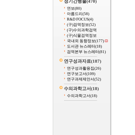
정기간행물
(470)
연보
(80)
아름드리
(58)
R&D FOCUS
(4)
(구)검역정보
(52)
(구)수의과학검역
(구)식물검역정보
국내외 동향정보
(177)
도서관 뉴스레터
(18)
검역본부 뉴스레터
(81)
연구성과자료
(187)
연구성과활용집
(26)
연구보고서
(109)
연구과제제안서
(52)
수의과학고서
(18)
수의과학고서
(18)