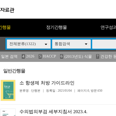
간행물
정기간행물
연구성
전체분류(1322)
통합검색
4
2026
5
HACCP
6
7
 일본 검역
(2013년도) 식물
건강한 
13
14
15
16
17
 도감
(2013년도) 식
媛 異
구제역
관리
일반간행물
소 항생제 처방 가이드라인
분류명 : 단행본
|
등록일 : 2021/01/04
|
페이지:0, 방문:650
수의법의부검 세부지침서 2023.4.