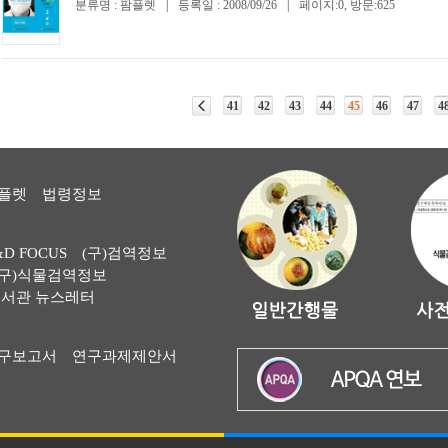
분류명 : 팜플렛
|
등록일 : 2008/09/26
|
페이지:0, 방문:625
41
42
43
44
45
46
47
4
플렛
법령정보
&D FOCUS
(구)검역정보
(구)식물검역정보
서관 뉴스레터
구보고서
연구과제제안서