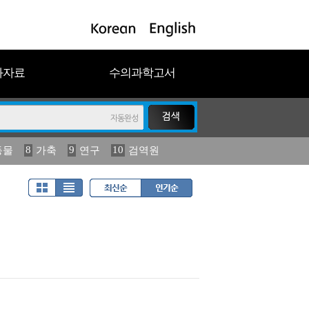
과자료
수의과학고서
8
9
10
동물
가축
연구
검역원
18
19
2023
연보
농림수산