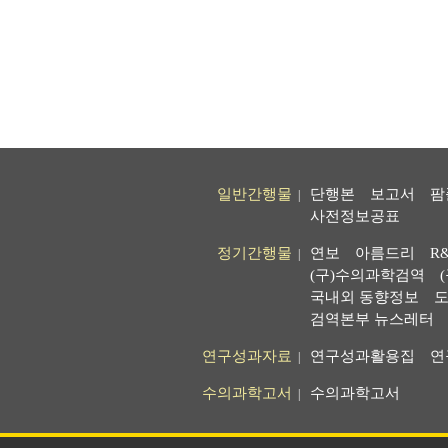
일반간행물
단행본
보고서
팜
|
사전정보공표
정기간행물
연보
아름드리
R
|
(구)수의과학검역
국내외 동향정보
도
검역본부 뉴스레터
연구성과자료
연구성과활용집
연
|
수의과학고서
수의과학고서
|