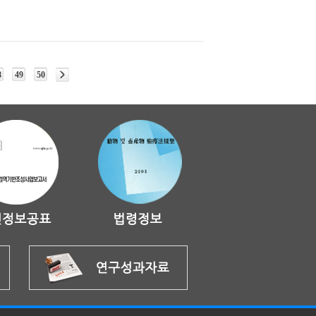
8
49
50