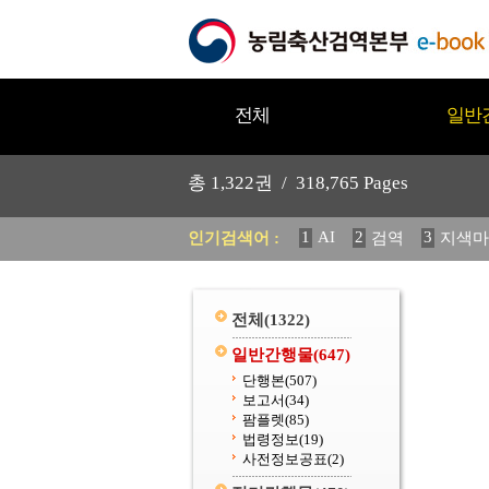
전체
일반
총
1,322
권 /
318,765
Pages
1
AI
2
3
인기검색어 :
검역
지색마
11
2025
12
중독성 식물
20
수의과학검역원
전체
(1322)
일반간행물
(647)
단행본
(507)
보고서
(34)
팜플렛
(85)
법령정보
(19)
사전정보공표
(2)