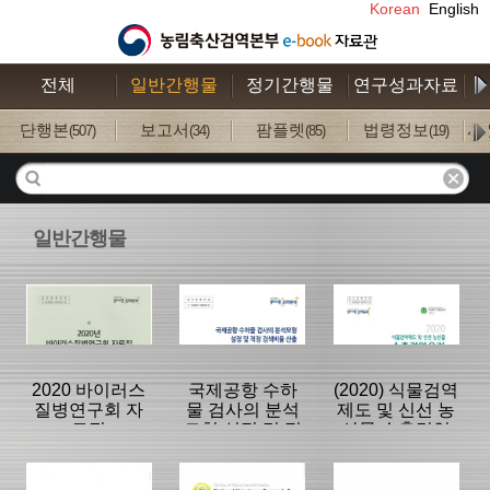
Korean
English
전체
일반간행물
정기간행물
연구성과자료
수
단행본
보고서
팜플렛
법령정보
사
(507)
(34)
(85)
(19)
일반간행물
2020 바이러스
국제공항 수하
(2020) 식물검역
질병연구회 자
물 검사의 분석
제도 및 신선 농
료집
모형 설정 및 적
산물 수출검역
정 검색비율 산
요건
출
분류명 : 단행본
분류명 : 단행본
분류명 : 단행본