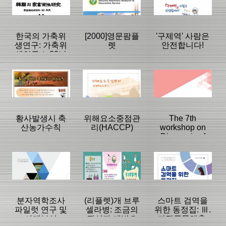
|
|
|
한국의 가축위
[2000]영문팜플
'구제역' 사람은
생연구: 가축위
렛
안전합니다!
생연구소 80년
사
등록일 :
등록일 :
등록일 :
2022/01/11
2021/12/21
2020/02/13
분류명 : 단행본
분류명 : 팜플렛
분류명 : 팜플렛
|
|
|
|
|
|
황사발생시 축
위해요소중점관
The 7th
산농가수칙
리(HACCP)
workshop on
Diagnosis of
페이지:0, 방
페이지:0, 방
페이지:0, 방
Animal
문:333
문:331
문:328
등록일 :
등록일 :
등록일 :
Diseases
2021/12/09
2007/11/21
2010/12/17
분류명 : 단행본
분류명 : 팜플렛
분류명 : 단행본
|
|
|
|
|
|
분자역학조사
(리플렛)개 브루
스마트 검역을
파일럿 연구 및
셀라병: 조금의
위한 동정집: Ⅲ.
사례분석
관심과 예방으
저장곡물해충-
페이지:0, 방
페이지:8, 방
페이지:0, 방