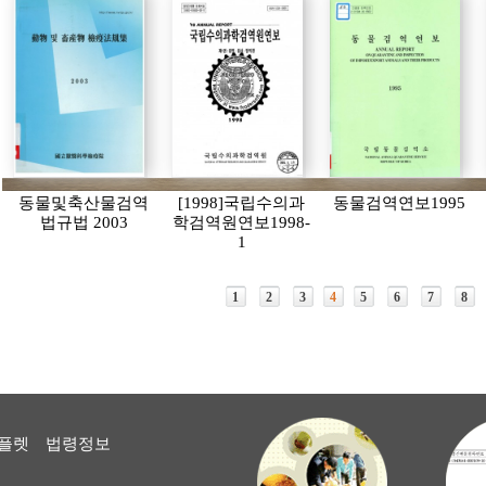
동물및축산물검역
[1998]국립수의과
동물검역연보1995
법규법 2003
학검역원연보1998-
1
1
2
3
4
5
6
7
8
플렛
법령정보