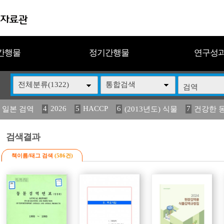
간행물
정기간행물
연구성
전체분류(1322)
통합검색
4
2026
5
HACCP
6
7
 일본 검역
(2013년도) 식물
건강한 
13
14
15
16
17
 도감
(2013년도) 식
媛 異
구제역
관리
검색결과
책이름/태그 검색
(586건)