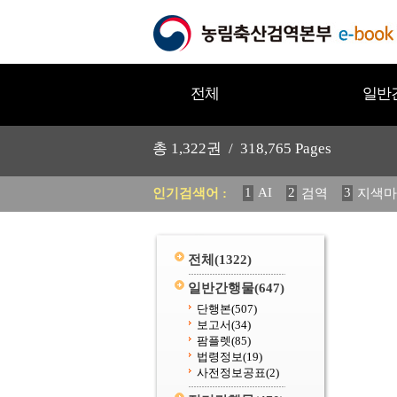
전체
일반
총
1,322
권 /
318,765
Pages
1
AI
2
3
인기검색어 :
검역
지색마
11
2025
12
중독성 식물
20
수의과학검역원
전체
(1322)
일반간행물
(647)
단행본
(507)
보고서
(34)
팜플렛
(85)
법령정보
(19)
사전정보공표
(2)