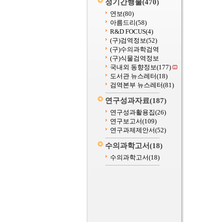
정기간행물
(470)
연보
(80)
아름드리
(58)
R&D FOCUS
(4)
(구)검역정보
(52)
(구)수의과학검역
(구)식물검역정보
국내외 동향정보
(177)
도서관 뉴스레터
(18)
검역본부 뉴스레터
(81)
연구성과자료
(187)
연구성과활용집
(26)
연구보고서
(109)
연구과제제안서
(52)
수의과학고서
(18)
수의과학고서
(18)