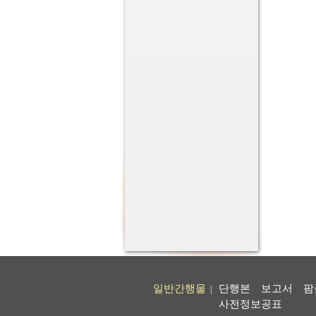
일반간행물
단행본
보고서
팜
|
사전정보공표