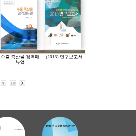
수출 축산물 검역매
(2013) 연구보고서
뉴얼
9
10