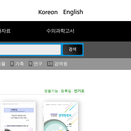
과자료
수의과학고서
8
9
10
동물
가축
연구
검역원
18
19
2023
연보
농림수산
정렬기능 :
등록일
.
인기도