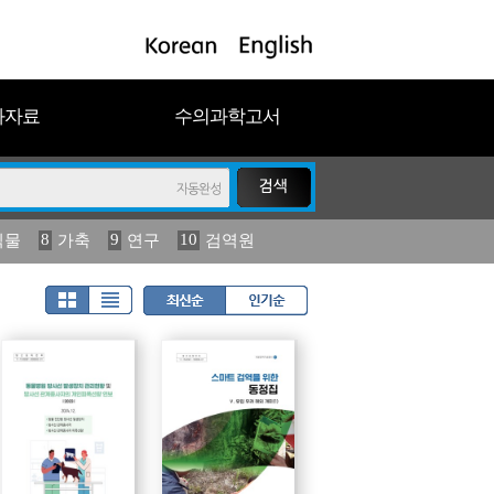
과자료
수의과학고서
8
9
10
식물
가축
연구
검역원
18
2023
19
연보
농림수산