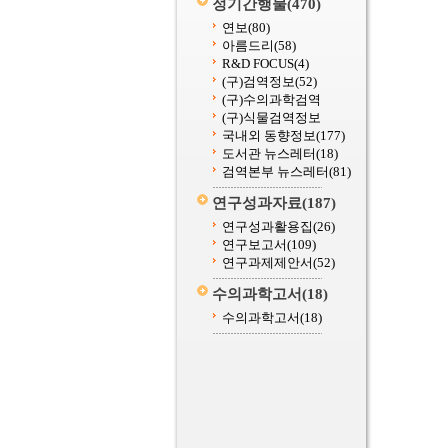
정기간행물
(470)
연보
(80)
아름드리
(58)
R&D FOCUS
(4)
(구)검역정보
(52)
(구)수의과학검역
(구)식물검역정보
국내외 동향정보
(177)
도서관 뉴스레터
(18)
검역본부 뉴스레터
(81)
연구성과자료
(187)
연구성과활용집
(26)
연구보고서
(109)
연구과제제안서
(52)
수의과학고서
(18)
수의과학고서
(18)