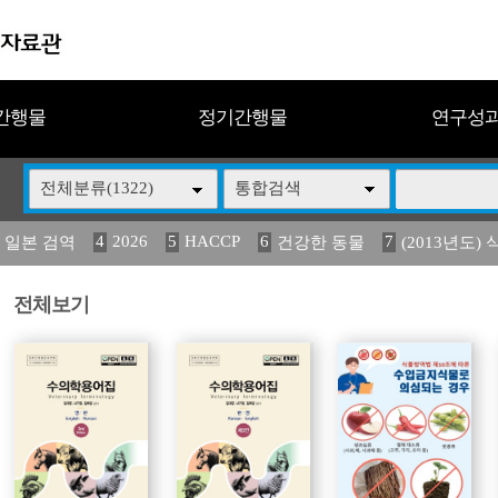
간행물
정기간행물
연구성
전체분류(1322)
통합검색
4
2026
5
HACCP
6
7
 일본 검역
건강한 동물
(2013년도) 
13
14
15
16
17
 도감
媛 異
(2013년도) 식
구제역
관리
전체보기