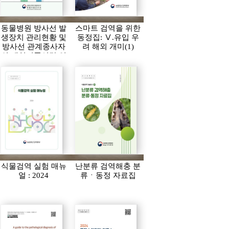
동물병원 방사선 발
스마트 검역을 위한
생장치 관리현황 및
동정집: Ⅴ.유입 우
방사선 관계종사자
려 해외 개미(1)
의 개인피폭선량 연
보(2023)
식물검역 실험 매뉴
난분류 검역해충 분
얼 : 2024
류ㆍ동정 자료집