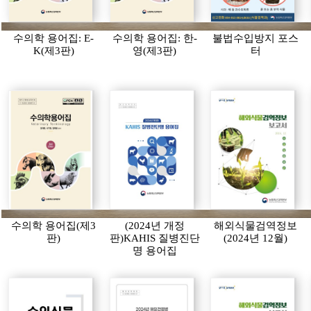
수의학 용어집: E-
수의학 용어집: 한-
불법수입방지 포스
K(제3판)
영(제3판)
터
수의학 용어집(제3
(2024년 개정
해외식물검역정보
판)
판)KAHIS 질병진단
(2024년 12월)
명 용어집