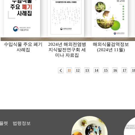
수입식물 주요 폐기
2024년 해외전염병
해외식물검역정보
사례집
지식발전연구회 세
(2024년 11월)
미나 자료집
11
12
13
14
15
16
17
1
플렛
법령정보