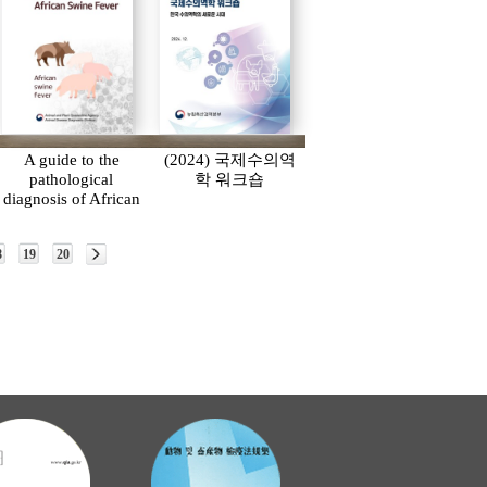
A guide to the
(2024) 국제수의역
pathological
학 워크숍
diagnosis of African
Swine Fever
8
19
20