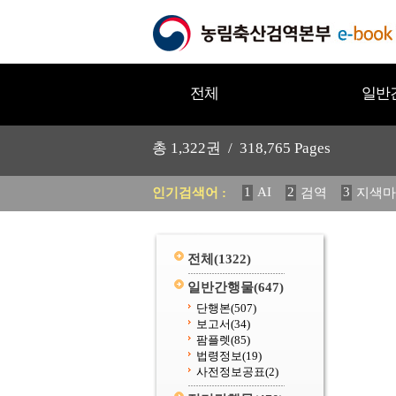
전체
일반
총
1,322
권 /
318,765
Pages
1
AI
2
3
인기검색어 :
검역
지색마
11
2025
12
중독성 식물
20
수의과학검역원
전체
(1322)
일반간행물
(647)
단행본
(507)
보고서
(34)
팜플렛
(85)
법령정보
(19)
사전정보공표
(2)