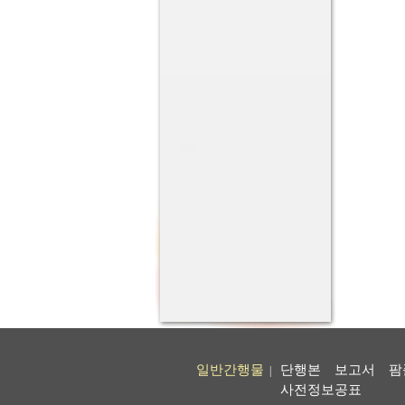
일반간행물
단행본
보고서
팜
|
사전정보공표