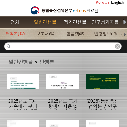
Korean
English
전체
일반간행물
정기간행물
연구성과자료
수
단행본
보고서
팜플렛
법령정보
사
(507)
(34)
(85)
(19)
일반간행물
단행본
>
2025년도 국내
2025년도 국가
(2026) 농림축산
가축에서 분리
항생제 사용 및
검역본부 연구
된 병원성 세균
내성 모니터링:
개발 우수성과
의 항생제 내성
동물, 축산물
15선
모니터링 결과
분류명 : 단행본
분류명 : 단행본
분류명 : 단행본