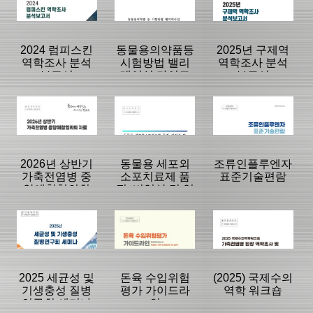
|
|
|
2024 럼피스킨
동물용의약품등
2025년 구제역
역학조사 분석
시험방법 밸리
역학조사 분석
보고서
데이션 가이드
보고서
라인
등록일 :
등록일 :
등록일 :
2026/07/28
2026/07/02
2026/06/30
분류명 : 단행본
분류명 : 단행본
분류명 : 단행본
|
|
|
|
|
|
2026년 상반기
동물용 세포외
조류인플루엔자
가축전염병 중
소포치료제 품
표준기술편람
앙예찰협의회
질, 비임상 및 임
페이지:0, 방
페이지:0, 방
페이지:0, 방
자료
상평가 가이드
문:207
문:282
문:192
등록일 :
등록일 :
등록일 :
라인
2026/06/11
2026/05/29
2026/05/27
분류명 : 단행본
분류명 : 단행본
분류명 : 단행본
|
|
|
|
|
|
2025 세균성 및
돈육 수입위험
(2025) 국제수의
기생충성 질병
평가 가이드라
역학 워크숍
연구회 세미나
인
페이지:0, 방
페이지:0, 방
페이지:0, 방