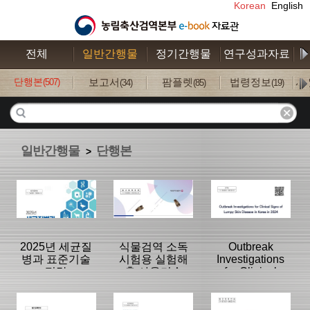
Korean
English
전체
일반간행물
정기간행물
연구성과자료
수
단행본
보고서
팜플렛
법령정보
사
(507)
(34)
(85)
(19)
일반간행물
단행본
>
2025년 세균질
식물검역 소독
Outbreak
병과 표준기술
시험용 실험해
Investigations
편람
충 사육기술
for Clinical
Signs of Lumpy
Skin Disease in
분류명 : 단행본
분류명 : 단행본
분류명 : 단행본
Korea in 2024