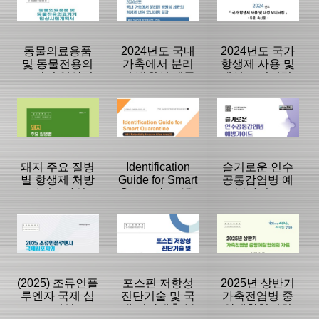
|
|
|
동물의료용품
2024년도 국내
2024년도 국가
및 동물전용의
가축에서 분리
항생제 사용 및
료기기 임상시
된 병원성 세균
내성 모니터링:
험계획서 가이
의 항생제 내성
동물, 축산물
등록일 :
등록일 :
등록일 :
드라인
모니터링 결과
2025/11/07
2025/11/05
2025/09/30
분류명 : 단행본
분류명 : 단행본
분류명 : 단행본
|
|
|
|
|
|
돼지 주요 질병
Identification
슬기로운 인수
별 항생제 처방
Guide for Smart
공통감염병 예
가이드라인
Quarantine: Ⅷ.
방가이드
페이지:0, 방
페이지:0, 방
페이지:0, 방
Potentially
문:1,255
문:356
문:82
등록일 :
등록일 :
등록일 :
Invasive Alien
2025/09/26
2025/09/18
2025/09/18
분류명 : 단행본
분류명 : 단행본
분류명 : 단행본
Ants(2)
|
|
|
|
|
|
(2025) 조류인플
포스핀 저항성
2025년 상반기
루엔자 국제 심
진단기술 및 국
가축전염병 중
포지엄
내 저장해충 분
앙예찰협의회
페이지:0, 방
페이지:0, 방
페이지:0, 방