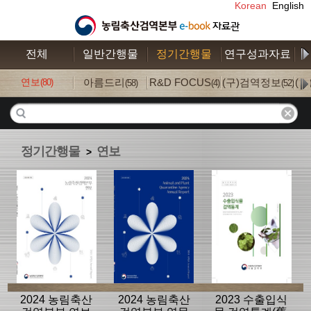
Korean
English
전체
일반간행물
정기간행물
연구성과자료
수
연보
아름드리
R&D FOCUS
(구)검역정보
(
(80)
(58)
(4)
(52)
정기간행물
연보
>
2024 농림축산
2024 농림축산
2023 수출입식