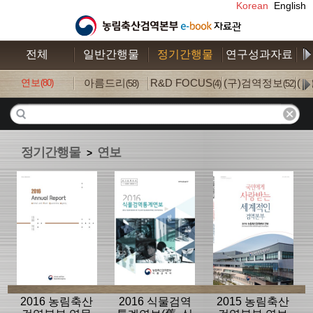
Korean
English
전체
일반간행물
정기간행물
연구성과자료
수
연보
아름드리
R&D FOCUS
(구)검역정보
(
(80)
(58)
(4)
(52)
정기간행물
연보
>
2016 농림축산
2016 식물검역
2015 농림축산