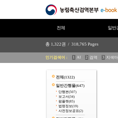
전체
일반
총
1,322
권 /
318,765
Pages
1
AI
2
3
인기검색어 :
검역
지색마
11
2025
12
중독성 식물
20
수의과학검역원
전체
(1322)
일반간행물
(647)
단행본
(507)
보고서
(34)
팜플렛
(85)
법령정보
(19)
사전정보공표
(2)