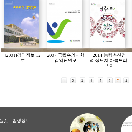
[2001]검역정보 12
2007 국립수의과학
[2014]농림축산검
호
검역원연보
역 정보지 아름드리
13호
1
2
3
4
5
6
7
8
플렛
법령정보