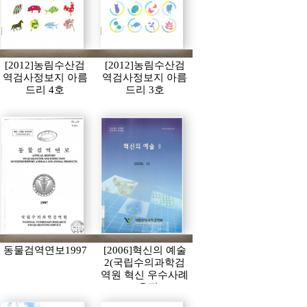
[2012]농림수산검
[2012]농림수산검
역검사정보지 아름
역검사정보지 아름
드리 4호
드리 3호
동물검역연보1997
[2006]혁신의 예술
2(국립수의과학검
역원 혁신 우수사례
모음집)