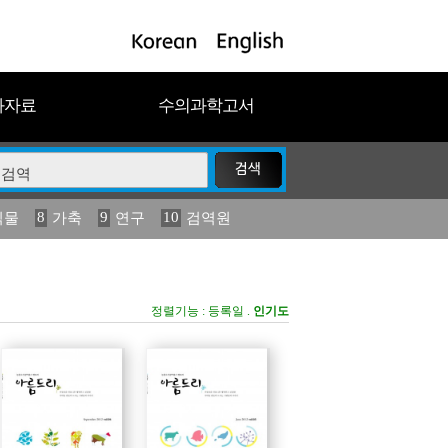
과자료
수의과학고서
8
9
10
식물
가축
연구
검역원
18
2023
19
연보
농림수산
정렬기능 :
등록일
.
인기도