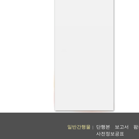
일반간행물
단행본
보고서
팜
|
사전정보공표