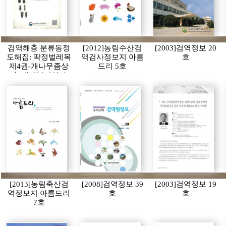
검역해충 분류동정
[2012]농림수산검
[2003]검역정보 20
도해집: 딱정벌레목
역검사정보지 아름
호
제4권-개나무좀상
드리 5호
과, 개미붙이상과,
통나무좀상과, 비단
벌레상과, 방아벌레
상과의 동정도해)
[2013]농림축산검
[2008]검역정보 39
[2003]검역정보 19
역정보지 아름드리
호
호
7호