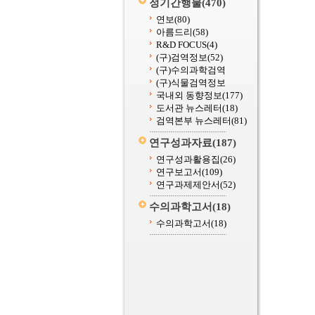
정기간행물
(470)
연보
(80)
아름드리
(58)
R&D FOCUS
(4)
(구)검역정보
(52)
(구)수의과학검역
(구)식물검역정보
국내외 동향정보
(177)
도서관 뉴스레터
(18)
검역본부 뉴스레터
(81)
연구성과자료
(187)
연구성과활용집
(26)
연구보고서
(109)
연구과제제안서
(52)
수의과학고서
(18)
수의과학고서
(18)