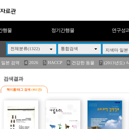
간행물
정기간행물
연구성
전체분류(1322)
통합검색
4
2026
5
HACCP
6
7
 일본 검역
건강한 동물
(2013년도) 
13
14
15
16
17
 도감
媛 異
(2013년도) 식
구제역
관리
검색결과
책이름/태그 검색
(461건)