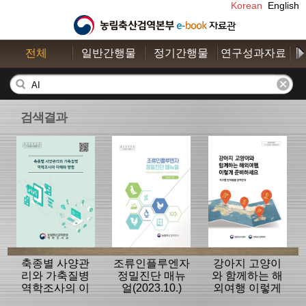
Korean
English
전체
일반간행물
정기간행물
연구성과자료
수
검색결과
축종별 사양관
조류인플루엔자
강아지 고양이
리와 가축질병
정밀진단 매뉴
와 함께하는 해
역학조사의 이
얼(2023.10.)
외여행 이렇게
해와 방법
준비하세요