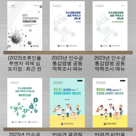
(2023)조류인플
2023년 인수공
2023년 인수공
루엔자 국제 심
통감염병 공동
통감염병 공동
포지엄 : 최근 전
역학조사 매뉴
역학조사 매뉴
세계 HPAI 발생
얼(1.큐열)
얼(2.브루셀라증
및 연구 동향에
(병))
대한 고찰
2023년 인수공
반려견 골관절
반려견 비만용