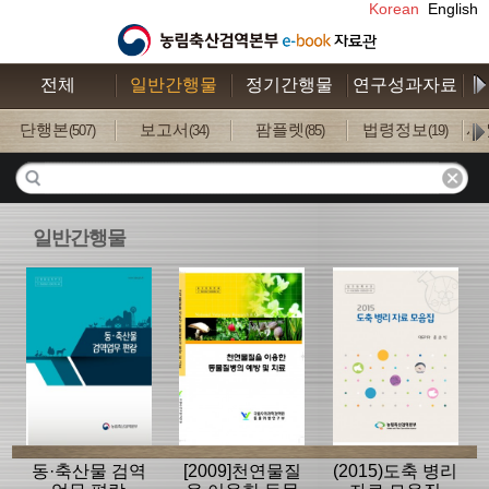
Korean
English
전체
일반간행물
정기간행물
연구성과자료
수
단행본
보고서
팜플렛
법령정보
사
(507)
(34)
(85)
(19)
일반간행물
동·축산물 검역
[2009]천연물질
(2015)도축 병리