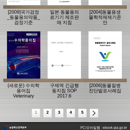
[2009]국가검정
일본 동물용의
[2004]동물용생
_동물용의약품_
료기기 제조판
물학적제제기준
검정기준
매 지침
안
(새로운) 수의학
구제역 긴급행
[2006]동물질병
용어집
동지침 SOP
진단발표사례집
Veterinary
2017.6
medical
terminology :
English-
1
2
3
4
5
Korean·Korean-
English
PC/모바일웹 : ebook.qia.go.kr