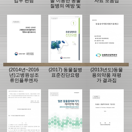
업무 편람
을 이용한 동물
자료 모음집
질병의 예방 및
치료
(2014년~2016
(2017) 동물질병
(2013년도)동물
년)고병원성조
표준진단요령
용의약품 재평
류인플루엔자
가 결과집
역학조사분석보
고서