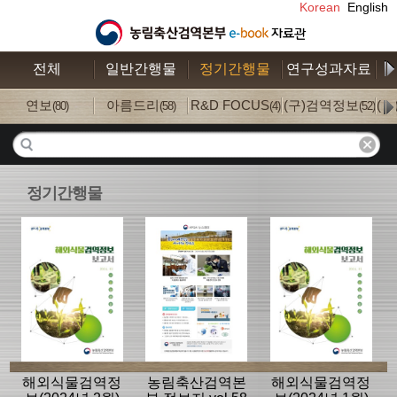
Korean
English
전체
일반간행물
정기간행물
연구성과자료
수
연보
아름드리
R&D FOCUS
(구)검역정보
(
(80)
(58)
(4)
(52)
정기간행물
해외식물검역정
농림축산검역본
해외식물검역정