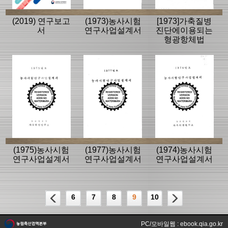
(2019) 연구보고
(1973)농사시험
[1973]가축질병
서
연구사업설계서
진단에이용되는
형광항체법
(1975)농사시험
(1977)농사시험
(1974)농사시험
연구사업설계서
연구사업설계서
연구사업설계서
6
7
8
9
10
PC/모바일웹 : ebook.qia.go.kr