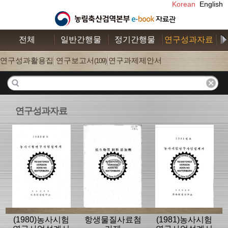
Korean
English
전체
일반간행물
정기간행물
연구성과자료
수
연구성과활용집
연구보고서
연구과제제안서
(26)
(109)
(52)
연구성과자료
(1980)농사시험
항생물질사료첨
(1981)농사시험