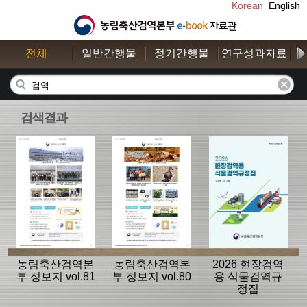
Korean
English
전체
일반간행물
정기간행물
연구성과자료
수
검색결과
농림축산검역본
농림축산검역본
2026 현장검역
부 정보지 vol.81
부 정보지 vol.80
용 식물검역규
정집