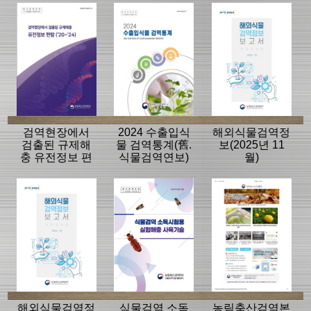
검역현장에서
2024 수출입식
해외식물검역정
검출된 규제해
물 검역통계(舊.
보(2025년 11
충 유전정보 편
식물검역연보)
월)
람('20~'24)
해외식물검역정
식물검역 소독
농림축산검역본