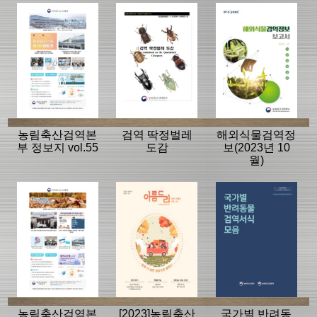
농림축산검역본
검역 딱정벌레
해외식물검역정
부 정보지 vol.55
도감
보(2023년 10
월)
농림축산검역본
[2023]농림축산
국가별 반려동