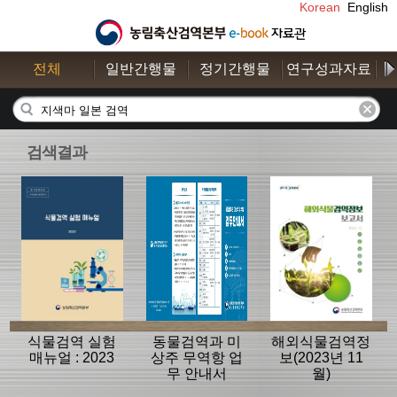
Korean
English
전체
일반간행물
정기간행물
연구성과자료
수
검색결과
식물검역 실험
동물검역과 미
해외식물검역정
매뉴얼 : 2023
상주 무역항 업
보(2023년 11
무 안내서
월)