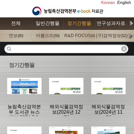
Korean
English
전체
일반간행물
정기간행물
연구성과자료
수
연보
아름드리
R&D FOCUS
(구)검역정보
(
(80)
(58)
(4)
(52)
정기간행물
농림축산검역본
해외식물검역정
해외식물검역정
부 도서관 뉴스
보(2024년 12
보(2024년 11
레터 2024-2호
월)
월)
(vol.18)
분류명 : 도서관
분류명 : 국내외
분류명 : 국내외