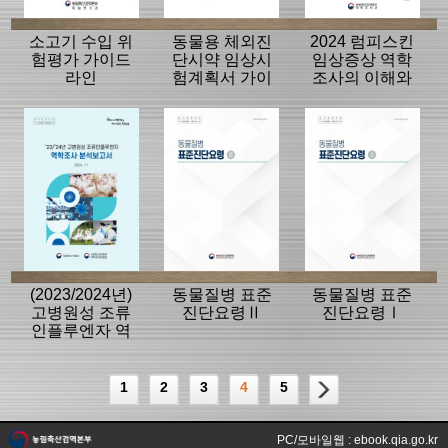
소고기 수입 위
동물용 체외진
2024 럼피스킨
험평가 가이드
단시약 임상시
임상증상 역학
라인
험계획서 가이
조사의 이해와
드라인
방법
(2023/2024년)
동물질병 표준
동물질병 표준
고병원성 조류
진단요령Ⅱ
진단요령Ⅰ
인플루엔자 역
학조사분석보고
서
1
2
3
4
5
PC/모바일웹 : ebook.qia.go.kr