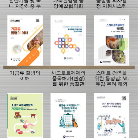
진단기술 및 국
가축전염병 중
물질병 의사결
내 저장해충 분
앙예찰협의회
정 지원시스템
포현황
자료
빅데이터 편람
가금류 질병의
시드로트제제의
스마트 검역을
이해
품목허가(변경)
위한 동정집: Ⅶ.
를 위한 품질관
유입 우려 해외
리 기술검토 가
개미(2)
이드라인