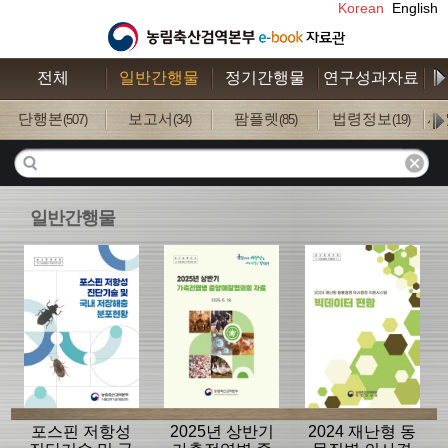
Korean
English
전체
일반간행물
정기간행물
연구성과자료
수
단행본
보고서
팜플렛
법령정보
사
(507)
(34)
(85)
(19)
일반간행물
포스핀 저항성
2025년 상반기
2024 재난형 동