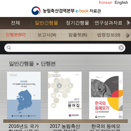
Korean
English
전체
일반간행물
정기간행물
연구성과자료
수
단행본
보고서
팜플렛
법령정보
사
(507)
(34)
(85)
(19)
일반간행물
단행본
>
2016년도 국가
2017 농림축산
한국의 등에모