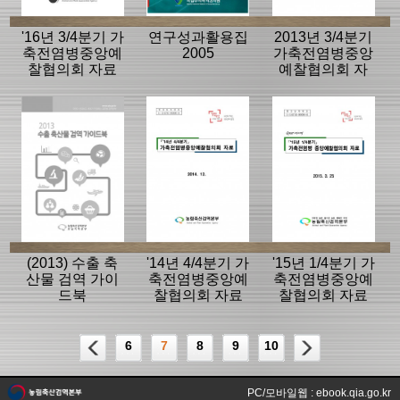
'16년 3/4분기 가
연구성과활용집
2013년 3/4분기
축전염병중앙예
2005
가축전염병중앙
찰협의회 자료
예찰협의회 자
료
(2013) 수출 축
'14년 4/4분기 가
'15년 1/4분기 가
산물 검역 가이
축전염병중앙예
축전염병중앙예
드북
찰협의회 자료
찰협의회 자료
6
7
8
9
10
PC/모바일웹 : ebook.qia.go.kr