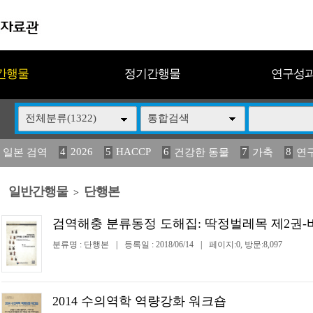
간행물
정기간행물
연구성
전체분류(1322)
통합검색
4
2026
5
HACCP
6
7
8
 일본 검역
건강한 동물
가축
연
13
14
15
16
17
 도감
媛 異
(2013년도) 식
구제역
관리
일반간행물
단행본
>
검역해충 분류동정 도해집: 딱정벌레목 제2권
분류명 : 단행본
|
등록일 : 2018/06/14
|
페이지:0, 방문:8,097
2014 수의역학 역량강화 워크숍