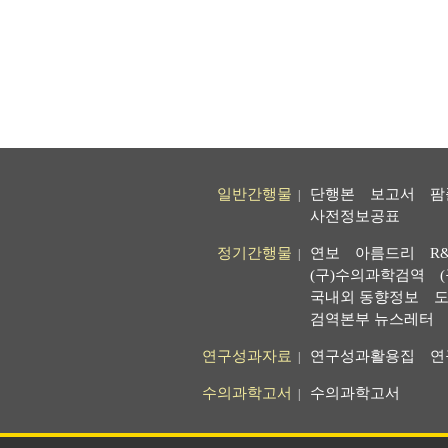
일반간행물
단행본
보고서
팜
|
사전정보공표
정기간행물
연보
아름드리
R
|
(구)수의과학검역
국내외 동향정보
도
검역본부 뉴스레터
연구성과자료
연구성과활용집
연
|
수의과학고서
수의과학고서
|