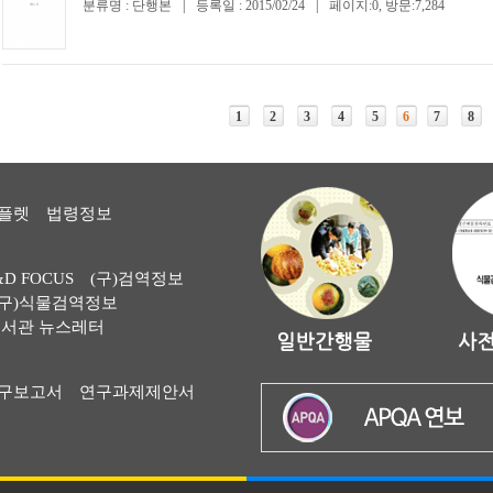
분류명 : 단행본
|
등록일 : 2015/02/24
|
페이지:0, 방문:7,284
1
2
3
4
5
6
7
8
플렛
법령정보
&D FOCUS
(구)검역정보
(구)식물검역정보
서관 뉴스레터
구보고서
연구과제제안서