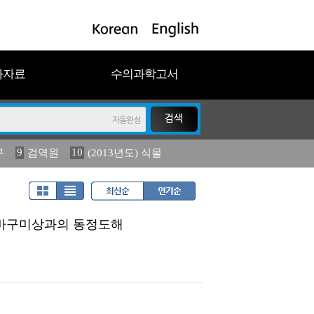
과자료
수의과학고서
9
10
구
검역원
(2013년도) 식물
18
2023
19
연보
농림수산
-바구미상과의 동정도해