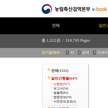
전체
일반
총
1,322
권 /
318,765
Pages
1
AI
2
3
인기검색어 :
검역
지색마
11
2025
12
중독성 식물
20
수의과학검역원
전체
(1322)
일반간행물
(647)
단행본
(507)
보고서
(34)
팜플렛
(85)
법령정보
(19)
사전정보공표
(2)