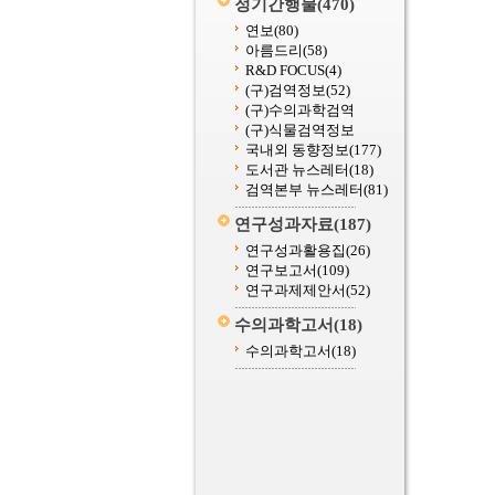
정기간행물
(470)
연보
(80)
아름드리
(58)
R&D FOCUS
(4)
(구)검역정보
(52)
(구)수의과학검역
(구)식물검역정보
국내외 동향정보
(177)
도서관 뉴스레터
(18)
검역본부 뉴스레터
(81)
연구성과자료
(187)
연구성과활용집
(26)
연구보고서
(109)
연구과제제안서
(52)
수의과학고서
(18)
수의과학고서
(18)