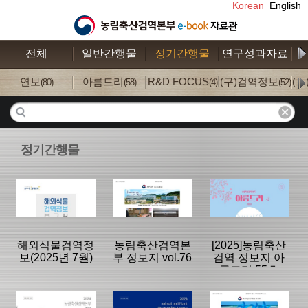
Korean
English
전체
일반간행물
정기간행물
연구성과자료
수
연보
아름드리
R&D FOCUS
(구)검역정보
(
(80)
(58)
(4)
(52)
정기간행물
해외식물검역정
농림축산검역본
[2025]농림축산
보(2025년 7월)
부 정보지 vol.76
검역 정보지 아
름드리 55호
분류명 : 국내외
분류명 : 검역본
분류명 : 아름드