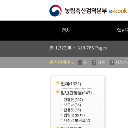
전체
일반
총
1,322
권 /
318,765
Pages
1
AI
2
3
인기검색어 :
검역
지색마
11
2025
12
중독성 식물
20
수의과학검역원
전체
(1322)
일반간행물
(647)
단행본
(507)
보고서
(34)
팜플렛
(85)
법령정보
(19)
사전정보공표
(2)