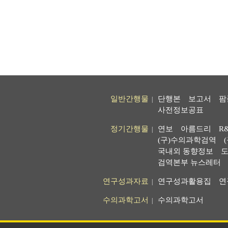
일반간행물
단행본
보고서
팜
|
사전정보공표
정기간행물
연보
아름드리
R
|
(구)수의과학검역
국내외 동향정보
도
검역본부 뉴스레터
연구성과자료
연구성과활용집
연
|
수의과학고서
수의과학고서
|