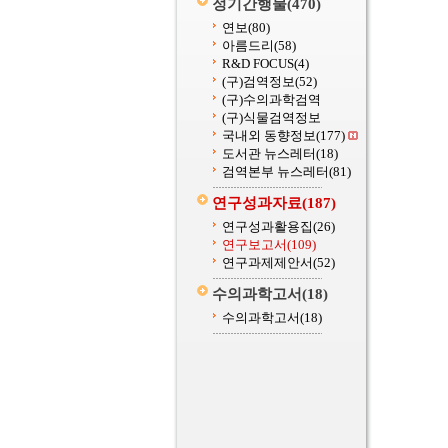
정기간행물
(470)
연보
(80)
아름드리
(58)
R&D FOCUS
(4)
(구)검역정보
(52)
(구)수의과학검역
(구)식물검역정보
국내외 동향정보
(177)
도서관 뉴스레터
(18)
검역본부 뉴스레터
(81)
연구성과자료
(187)
연구성과활용집
(26)
연구보고서
(109)
연구과제제안서
(52)
수의과학고서
(18)
수의과학고서
(18)