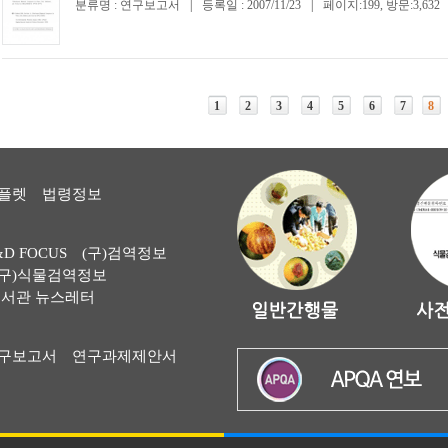
분류명 : 연구보고서
|
등록일 : 2007/11/23
|
페이지:199, 방문:3,632
1
2
3
4
5
6
7
8
플렛
법령정보
&D FOCUS
(구)검역정보
(구)식물검역정보
서관 뉴스레터
구보고서
연구과제제안서