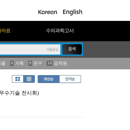
과자료
수의과학고서
8
9
10
동물
가축
연구
검역원
18
19
2023
연보
농림수산
 우수기술 전시회)