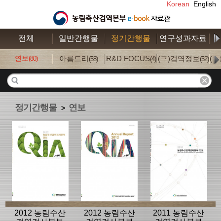
Korean
English
전체
일반간행물
정기간행물
연구성과자료
수
연보
아름드리
R&D FOCUS
(구)검역정보
(
(80)
(58)
(4)
(52)
정기간행물
연보
>
2012 농림수산
2012 농림수산
2011 농림수산