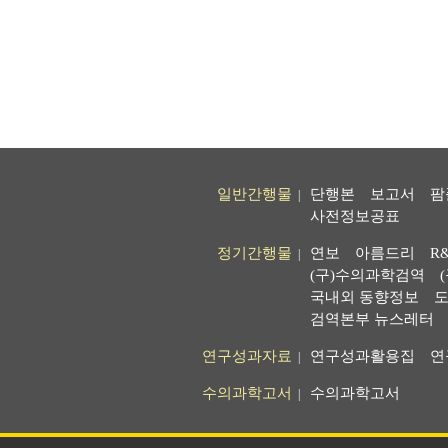
일반간행물
단행본
보고서
팜
|
사전정보공표
정기간행물
연보
아름드리
R
|
(구)수의과학검역
국내외 동향정보
도
검역본부 뉴스레터
연구성과자료
연구성과활용집
연
|
수의과학고서
수의과학고서
|