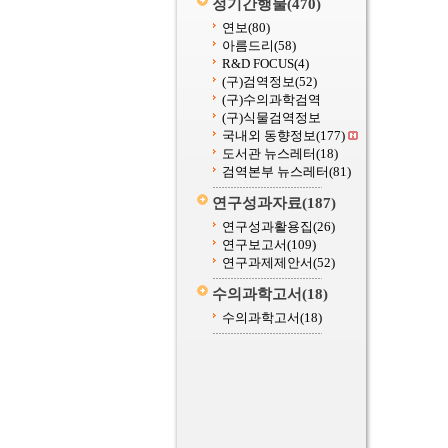
정기간행물
(470)
연보
(80)
아름드리
(58)
R&D FOCUS
(4)
(구)검역정보
(52)
(구)수의과학검역
(구)식물검역정보
국내외 동향정보
(177)
도서관 뉴스레터
(18)
검역본부 뉴스레터
(81)
연구성과자료
(187)
연구성과활용집
(26)
연구보고서
(109)
연구과제제안서
(52)
수의과학고서
(18)
수의과학고서
(18)