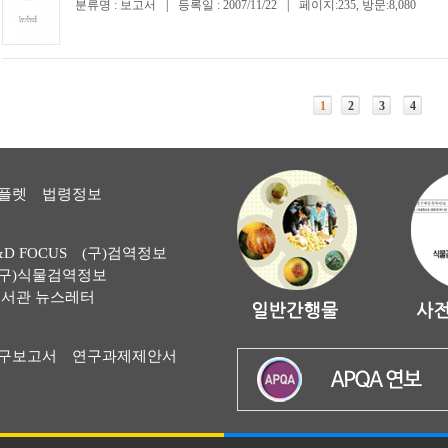
분류명 : 보고서
|
등록일 : 2007/11/22
|
페이지:235, 방문:8,080
1
2
3
4
플렛
법령정보
&D FOCUS
(구)검역정보
(구)식물검역정보
서관 뉴스레터
구보고서
연구과제제안서