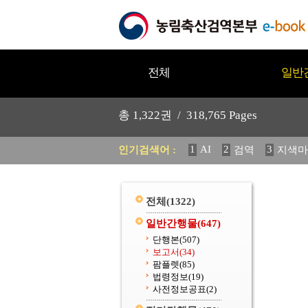
전체
일반
총
1,322
권 /
318,765
Pages
1
AI
2
3
인기검색어 :
검역
지색마
11
2025
12
중독성 식물
20
수의과학검역원
전체
(1322)
일반간행물
(647)
단행본
(507)
보고서
(34)
팜플렛
(85)
법령정보
(19)
사전정보공표
(2)