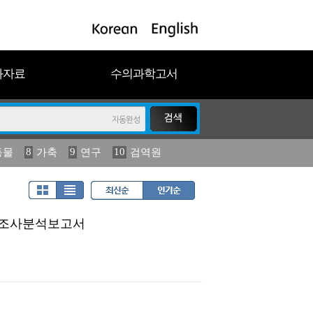
과자료
수의과학고서
8
9
10
동물
가축
연구
검역원
18
19
2023
연보
농림수산
역학조사분석보고서