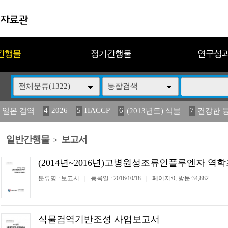
간행물
정기간행물
연구성
전체분류(1322)
통합검색
4
2026
5
HACCP
6
7
 일본 검역
(2013년도) 식물
건강한 
13
14
15
16
17
 도감
(2013년도) 식
媛 異
구제역
관리
일반간행물
보고서
>
(2014년~2016년)고병원성조류인플루엔자 
분류명 : 보고서
|
등록일 : 2016/10/18
|
페이지:0, 방문:34,882
식물검역기반조성 사업보고서