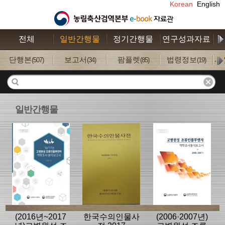
Korean
English
전체
일반간행물
정기간행물
연구성과자료
수
단행본
보고서
팜플렛
법령정보
사
(507)
(34)
(85)
(19)
일반간행물
(2016년~2017
한국수의인물사
(2006·2007년)