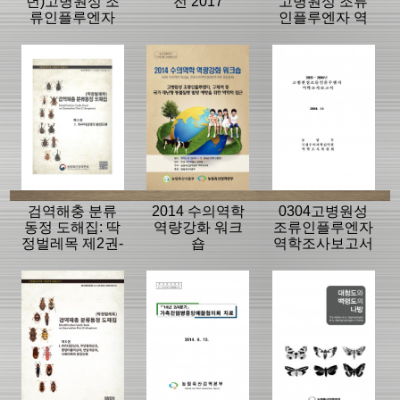
년)고병원성 조
전 2017
고병원성 조류
류인플루엔자
인플루엔자 역
역학조사분석보
학조사분석보고
고서
서
검역해충 분류
2014 수의역학
0304고병원성
동정 도해집: 딱
역량강화 워크
조류인플루엔자
정벌레목 제2권-
숍
역학조사보고서
바구미상과의
동정도해