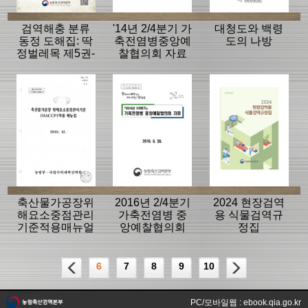
검역해충 분류
'14년 2/4분기 가
대청도와 백령
동정 도해집: 딱
축전염병중앙예
도의 나방
정벌레목 제5권-
찰협의회 자료
머리대장상과,
무당벌레상과,
풍뎅이붙이상
과, 반날개상과,
식육아목의 동
정도해
축산물가공장위
2016년 2/4분기
2024 현장검역
해요소중점관리
가축전염병 중
용 식물검역규
기준적용매뉴얼
앙예찰협의회
정집
(2001.12)
자료
6
7
8
9
10
PC/모바일웹 : ebook.qia.go.kr