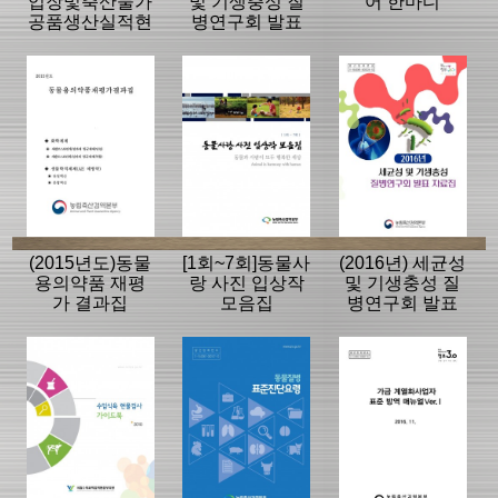
업장및축산물가
및 기생충성 질
어 한마디
공품생산실적현
병연구회 발표
황1
자료집
(2015년도)동물
[1회~7회]동물사
(2016년) 세균성
용의약품 재평
랑 사진 입상작
및 기생충성 질
가 결과집
모음집
병연구회 발표
자료집