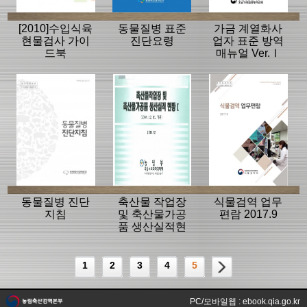
[2010]수입식육
동물질병 표준
가금 계열화사
현물검사 가이
진단요령
업자 표준 방역
드북
매뉴얼 Ver.Ⅰ
동물질병 진단
축산물 작업장
식물검역 업무
지침
및 축산물가공
편람 2017.9
품 생산실적현
황1(2004.12.31
기준)
1
2
3
4
5
PC/모바일웹 : ebook.qia.go.kr