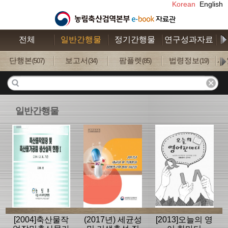
Korean
English
전체
일반간행물
정기간행물
연구성과자료
수
단행본
보고서
팜플렛
법령정보
사
(507)
(34)
(85)
(19)
일반간행물
[2004]축산물작
(2017년) 세균성
[2013]오늘의 영