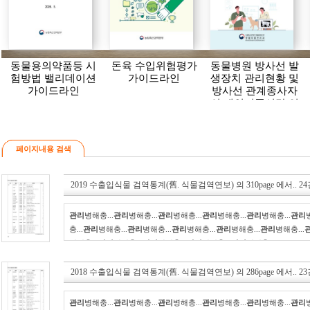
동물용의약품등 시
돈육 수입위험평가
동물병원 방사선 발
험방법 밸리데이션
가이드라인
생장치 관리현황 및
가이드라인
방사선 관계종사자
의 개인피폭선량 연
보(2024)
페이지내용 검색
2019 수출입식물 검역통계(舊. 식물검역연보)
의
310page
에서..
24
관리
병해충...
관리
병해충...
관리
병해충...
관리
병해충...
관리
병해충...
관리
충...
관리
병해충...
관리
병해충...
관리
병해충...
관리
병해충...
관리
병해충...
병해충...
관리
병해충...
관리
병해충...
관리
병해충...
관리
병해충...
2018 수출입식물 검역통계(舊. 식물검역연보)
의
286page
에서..
23
관리
병해충...
관리
병해충...
관리
병해충...
관리
병해충...
관리
병해충...
관리