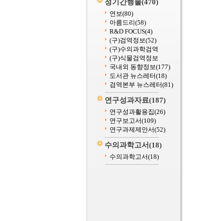
정기간행물
(470)
연보
(80)
아름드리
(58)
R&D FOCUS
(4)
(구)검역정보
(52)
(구)수의과학검역
(구)식물검역정보
국내외 동향정보
(177)
도서관 뉴스레터
(18)
검역본부 뉴스레터
(81)
연구성과자료
(187)
연구성과활용집
(26)
연구보고서
(109)
연구과제제안서
(52)
수의과학고서
(18)
수의과학고서
(18)