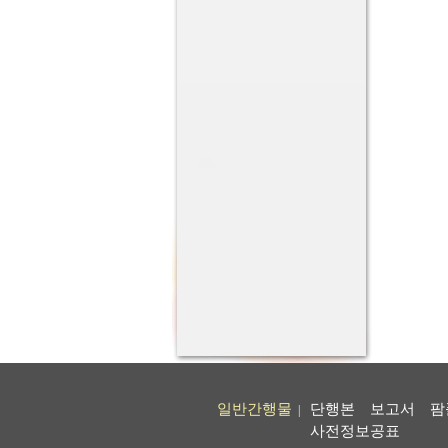
일반간행물
단행본
보고서
팜
|
사전정보공표