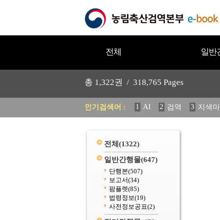
전체
일반
총
1,322
권 /
318,765
Pages
1
AI
2
3
인기검색어 :
검역
지색마
11
2025
12
중독성 식물
20
수의과학검역원
전체
(1322)
일반간행물
(647)
단행본
(507)
보고서
(34)
팜플렛
(85)
법령정보
(19)
사전정보공표
(2)