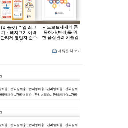
시드로트제제의 품
[리플렛] 수입 쇠고
목허가(변경)를 위
기ㆍ돼지고기 이력
한 품질관리 기술검
관리제 영업자 준수
토 가이드라인
사항
더 많은 책 보기
건
병해충...
관리
병해충...
관리
병해충...
관리
병해충...
관리
병해
관리
병해충...
관리
병해충...
관리
병해충...
관리
병해충...
관리
건
병해충...
관리
병해충...
관리
병해충...
관리
병해충...
관리
병해