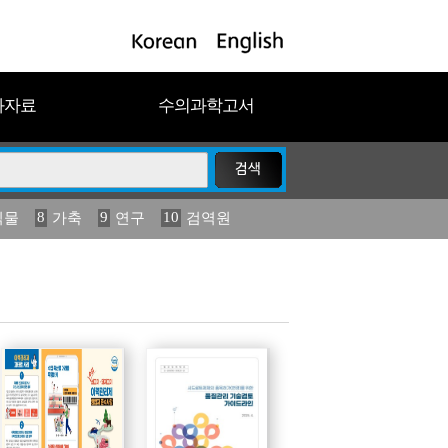
과자료
수의과학고서
8
9
10
식물
가축
연구
검역원
18
2023
19
연보
농림수산