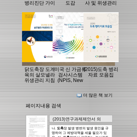
병리진단 가이
도감
사 및 위생관리
드북
실무편람
닭도축장 도계
미국 신 가금류
(2015)도축 병리
육의 살모넬라
검사시스템
자료 모음집
위생관리 지침
(NPIS, New
Poultry
Inspection
더 많은 책 보기
System) 도축검
사 교육 실행 지
페이지내용 검색
침
(2013)연구과제제안서
의
128page
에서..
24건
나.
도축
장 발생 병변의 발생 원인을 규
명하여 그 예방대책을 세울 필요가 있