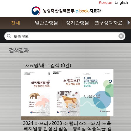
Korean
English
전체
일반간행물
정기간행물
연구성과자료
수
검색결과
자료명/태그 검색 (8건)
2024 아프리카
2023 소 럼피스
소ㆍ돼지 도축
돼지열병 현장
킨 임상ㆍ병리
장 식중독균 검