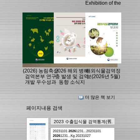
Exhibition of the
History of the
APQA
(2026) 농림축산
2026 해외 병해
해외식물검역정
검역본부 연구
충 발생 및 검역
보(2026년 5월)
개발 우수성과
동향 소식지
15선
더 많은 책 보기
페이지내용 검색
2023 수출입식물 검역통계(舊.
식물검역연보)
의
50page
에
20231101
2026
1231...20231101
서..
9건
2026
1231...Kg 20231027