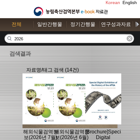
Korean
English
전체
일반간행물
정기간행물
연구성과자료
수
검색결과
자료명/태그 검색 (14건)
해외식물검역정
해외식물검역정
[Brochure]Special
보(2026년 7월)
보(2026년 6월)
Digital