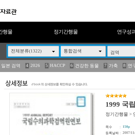
간행물
정기간행물
연구성
전체분류(1322)
통합검색
4
2026
5
HACCP
6
7
8
 일본 검역
건강한 동물
가축
연
14
15
16
17
18
2
媛 異
(2013년도) 식
구제역
관리
연보
1999 
정기간행물
>
:
150p
쪽수
:
2007/11
등록날짜