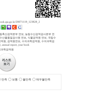
ebook.qia.go.kr/20071119_123828_2
농림축산검역본부 연보, 농림수산검역검사본부 연
립수산물품질검사원 연보, 식물검역원 연보, 국립수
역원, 검역원연보, 수의과학검역원, 수의과학검
nnual report, year book
의과학검역원
만족
보통
불만족
매우불만족