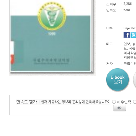
:
2,286
조회수
:
none
만족도
URL
:
https://
:
태그
연보, 
보, 국
의과학검
역원연보, a
:
저자
국립수
매우만족