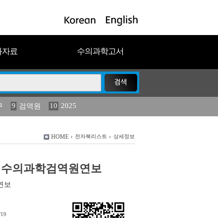
과자료
수의과학고서
9
10
2025
구
검역원
11
(2013년도) 식물
023
19
농림수산
HOME
전자북리스트
상세정보
국립수의과학검역원연보
연보
/19