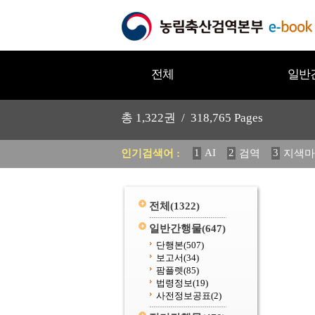
전체
일반
총
1,322
권 /
318,765
Pages
1
AI
2
3
인기검색어 :
검역
지색마
12
13
중독성 식물 도감
20
수의과학검역원
전체
(1322)
일반간행물
(647)
단행본
(507)
보고서
(34)
팜플렛
(85)
법령정보
(19)
사전정보공표
(2)