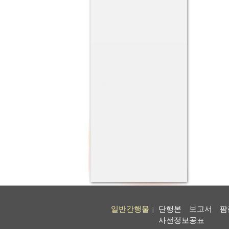
일반간행물
단행본
보고서
팜
|
사전정보공표