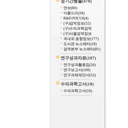
정기간행물
(470)
연보
(80)
아름드리
(58)
R&D FOCUS
(4)
(구)검역정보
(52)
(구)수의과학검역
(구)식물검역정보
국내외 동향정보
(177)
도서관 뉴스레터
(18)
검역본부 뉴스레터
(81)
연구성과자료
(187)
연구성과활용집
(26)
연구보고서
(109)
연구과제제안서
(52)
수의과학고서
(18)
수의과학고서
(18)