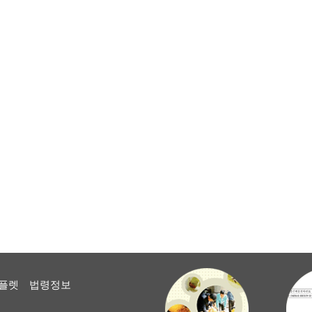
플렛
법령정보