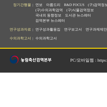
정기간행물
연보
아름드리
R&D FOCUS
(구)검역정
|
(구)수의과학검역
(구)식물검역정보
국내외 동향정보
도서관 뉴스레터
검역본부 뉴스레터
연구성과자료
연구성과활용집
연구보고서
연구과제제안
|
수의과학고서
수의과학고서
|
PC/모바일웹 : https://