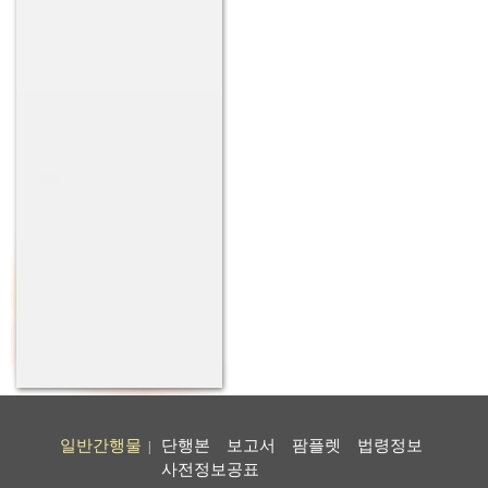
일반간행물
단행본
보고서
팜플렛
법령정보
|
사전정보공표