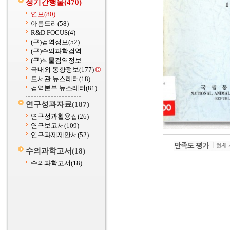
정기간행물
(470)
연보
(80)
아름드리
(58)
R&D FOCUS
(4)
(구)검역정보
(52)
(구)수의과학검역
(구)식물검역정보
국내외 동향정보
(177)
도서관 뉴스레터
(18)
검역본부 뉴스레터
(81)
연구성과자료
(187)
연구성과활용집
(26)
연구보고서
(109)
연구과제제안서
(52)
수의과학고서
(18)
수의과학고서
(18)