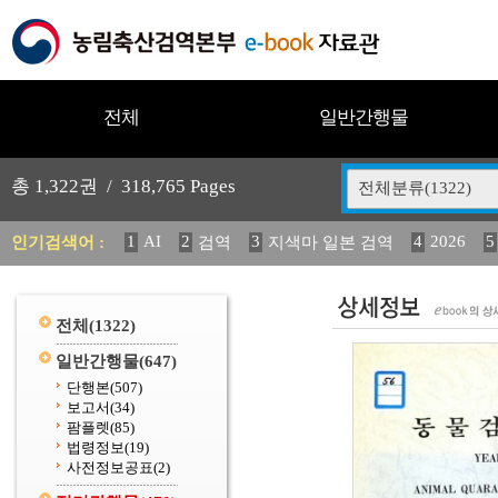
전체
일반간행물
총
1,322
권 /
318,765
Pages
전체분류(1322)
1
AI
2
3
4
2026
5
인기검색어 :
검역
지색마 일본 검역
11
2025
12
13
중독성 식물 도감
(2013년도) 
20
수의과학검역원
전체
(1322)
일반간행물
(647)
단행본
(507)
보고서
(34)
팜플렛
(85)
법령정보
(19)
사전정보공표
(2)