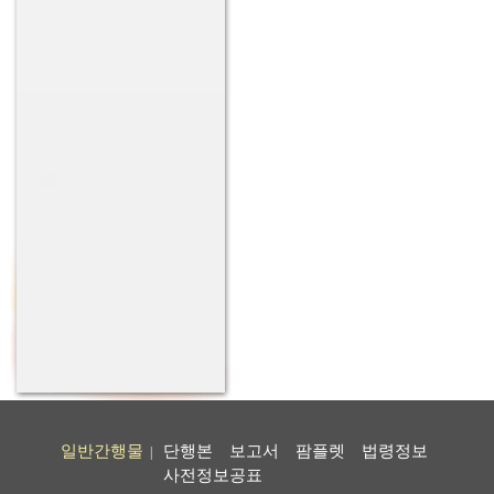
일반간행물
단행본
보고서
팜플렛
법령정보
|
사전정보공표