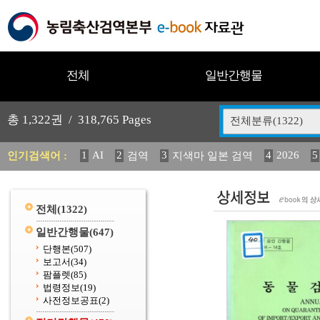
전체
일반간행물
총
1,322
권 /
318,765
Pages
전체분류(1322)
1
AI
2
3
4
2026
5
인기검색어 :
검역
지색마 일본 검역
11
2025
12
13
14
중독성 식물 도감
媛 異
(
20
수의과학검역원
전체
(1322)
일반간행물
(647)
단행본
(507)
보고서
(34)
팜플렛
(85)
법령정보
(19)
사전정보공표
(2)