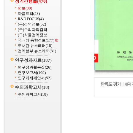
정기간행물
(470)
연보
(80)
아름드리
(58)
R&D FOCUS
(4)
(구)검역정보
(52)
(구)수의과학검역
(구)식물검역정보
국내외 동향정보
(177)
도서관 뉴스레터
(18)
검역본부 뉴스레터
(81)
연구성과자료
(187)
연구성과활용집
(26)
연구보고서
(109)
연구과제제안서
(52)
수의과학고서
(18)
수의과학고서
(18)