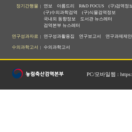
정기간행물
연보
아름드리
R&D FOCUS
(구)검역정
|
(구)수의과학검역
(구)식물검역정보
국내외 동향정보
도서관 뉴스레터
검역본부 뉴스레터
연구성과자료
연구성과활용집
연구보고서
연구과제제안
|
수의과학고서
수의과학고서
|
PC/모바일웹 : https://