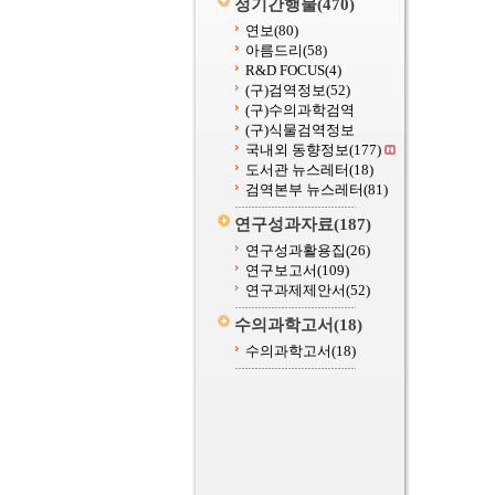
정기간행물
(470)
연보
(80)
아름드리
(58)
R&D FOCUS
(4)
(구)검역정보
(52)
(구)수의과학검역
(구)식물검역정보
국내외 동향정보
(177)
도서관 뉴스레터
(18)
검역본부 뉴스레터
(81)
연구성과자료
(187)
연구성과활용집
(26)
연구보고서
(109)
연구과제제안서
(52)
수의과학고서
(18)
수의과학고서
(18)