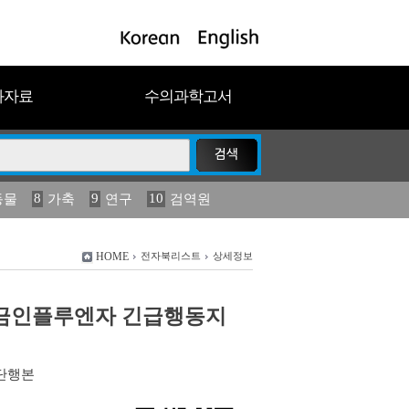
과자료
수의과학고서
8
9
10
동물
가축
연구
검역원
18
19
2023
연보
농림수산
HOME
전자북리스트
상세정보
]가금인플루엔자 긴급행동지
단행본