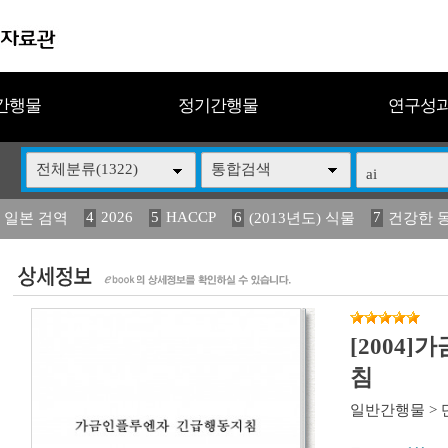
간행물
정기간행물
연구성
전체분류(1322)
통합검색
4
2026
5
HACCP
6
7
 일본 검역
(2013년도) 식물
건강한 
13
14
15
16
17
 도감
媛 異
(2013년도) 식
구제역
관리
[2004
침
일반간행물
>