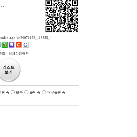
/22
ebook.qia.go.kr/20071122_113855_4
 국립수의과학검역원
만족
보통
불만족
매우불만족