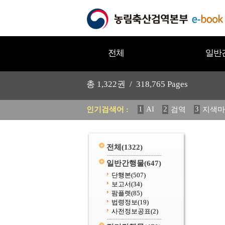
전체
일반
총
1,322
권 /
318,765
Pages
1
AI
2
3
인기검색어 :
검역
지색마
11
2025
12
중독성 식물
20
수의과학검역원
전체
(1322)
일반간행물
(647)
단행본
(507)
보고서
(34)
팜플렛
(85)
법령정보
(19)
사전정보공표
(2)