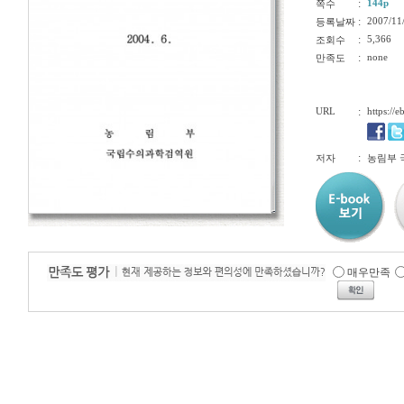
:
144p
쪽수
:
2007/11
등록날짜
:
5,366
조회수
:
none
만족도
URL
:
https://
:
저자
농림부
매우만족