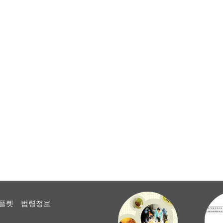
플렛
법령정보