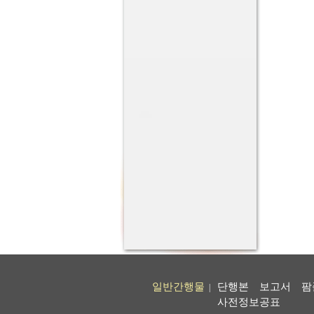
일반간행물
단행본
보고서
팜
|
사전정보공표